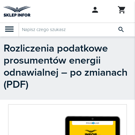

Rozliczenia podatkowe
PRODUKTY
Klasyfikacja budżetowa 2027
prosumentów energii
Szkolenia

SZUKAJ PODOBNYCH PRODUKTÓW
odnawialnej – po zmianach
Abonamenty
(PDF)
KSeF
Dziennik Gazeta Prawna

Bestsellery

Nowości