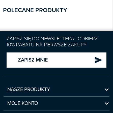
POLECANE PRODUKTY
ZAPISZ SIĘ DO NEWSLETTERA I ODBIERZ
10% RABATU NA PIERWSZE ZAKUPY
send
ZAPISZ MNIE

NASZE PRODUKTY
Nowości

Zapowiedzi
MOJE KONTO
Bestsellery
Moje konto