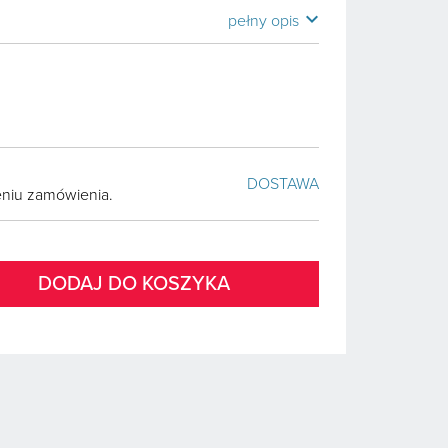
expand_more
pełny opis
DOSTAWA
żeniu zamówienia.
DODAJ DO KOSZYKA