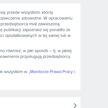
się przede wszystkim, którzy
ubezpieczenie zdrowotne. W opracowaniu
y przedsiębiorca miał zawieszoną
tej publikacji zapoznasz się ponadto ze
ści opodatkowanych w tej samej lub w
o również, w jaki sposób – tj. w jakiej
uprawnienia przysługują przedsiębiorcy
e wszystkim w „
Monitorze Prawa Pracy i
arrow_forward_ios