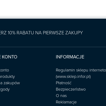
IERZ 10% RABATU NA PIERWSZE ZAKUPY
 KONTO
INFORMACJE
konto
Regulamin sklepu interne
produkty
(www.sklep.infor.pl)
ria zakupów
Płatność
zgody
Bezpieczeństwo
O nas
Reklamacje