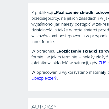
Z publikacji
„
Rozliczenie składki zdrow
przedsiębiorcy, na jakich zasadach i w 
wyjaśniono, jak należy postąpić w zakres
działalność, a także w razie śmierci prze
wskazówkami postępowania w przypadk
innej formie.
W poradniku
„
Rozliczenie składki zdro
formie i w jakim terminie – należy złoży
(płatnikowi składek) w sytuacji, gdy
ZUS
o
W opracowaniu wykorzystano materiały o
Ubezpieczeń
”.
AUTORZY