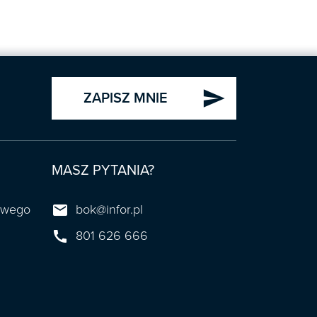
send
ZAPISZ MNIE
MASZ PYTANIA?

towego
bok@infor.pl

801 626 666