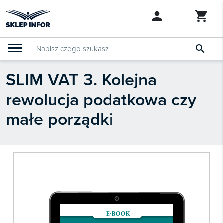

SLIM VAT 3. Kolejna
PRODUKTY
Klasyfikacja budżetowa 2027
rewolucja podatkowa czy
Szkolenia

SZUKAJ PODOBNYCH PRODUKTÓW
małe porządki
Abonamenty
KSeF
Dziennik Gazeta Prawna

Bestsellery

Nowości