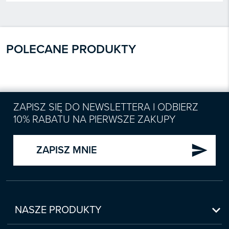
POLECANE PRODUKTY
ZAPISZ SIĘ DO NEWSLETTERA I ODBIERZ
10% RABATU NA PIERWSZE ZAKUPY
send
ZAPISZ MNIE

NASZE PRODUKTY
Nowości