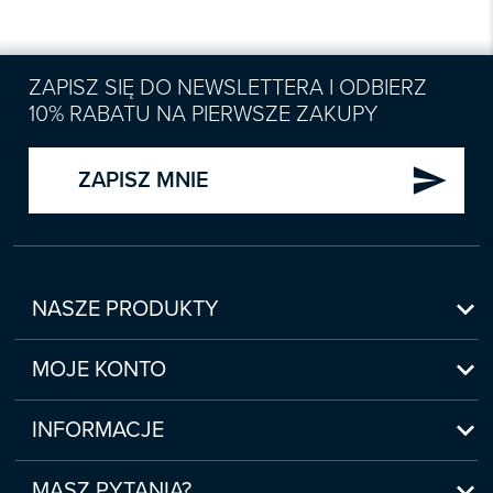
ZAPISZ SIĘ DO NEWSLETTERA I ODBIERZ
10% RABATU NA PIERWSZE ZAKUPY
send
ZAPISZ MNIE

NASZE PRODUKTY
Nowości

Zapowiedzi
MOJE KONTO
Bestsellery
Moje konto

Czasopisma
Moje produkty
INFORMACJE
Webinaria/Szkolenia
Historia zakupów
Regulamin sklepu internetowego
Prawo Pracy i ZUS

Moje zgody
(www.sklep.infor.pl)
MASZ PYTANIA?