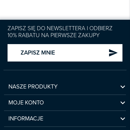
ZAPISZ SIĘ DO NEWSLETTERA I ODBIERZ
10% RABATU NA PIERWSZE ZAKUPY
send
ZAPISZ MNIE

NASZE PRODUKTY
Nowości

Zapowiedzi
MOJE KONTO
Bestsellery
Moje konto

Czasopisma
Moje produkty
INFORMACJE
Webinaria/Szkolenia
Historia zakupów
Regulamin sklepu internetowego