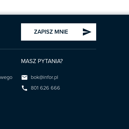
send
ZAPISZ MNIE
MASZ PYTANIA?

towego
bok@infor.pl

801 626 666