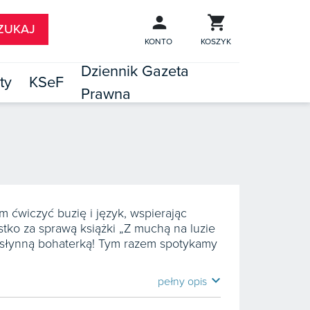
KONTO
KOSZYK
Dziennik Gazeta
ty
KSeF
Prawna

TÓW
 ćwiczyć buzię i język, wspierając
stko za sprawą książki „Z muchą na luzie
ą słynną bohaterką! Tym razem spotykamy
expand_more
pełny opis