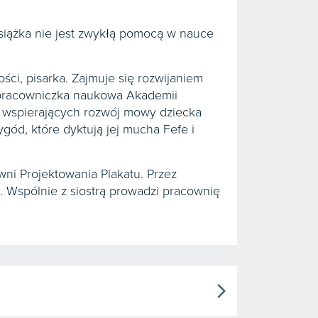
siążka nie jest zwykłą pomocą w nauce
ci, pisarka. Zajmuje się rozwijaniem
a pracowniczka naukowa Akademii
ek wspierających rozwój mowy dziecka
ód, które dyktują jej mucha Fefe i
ni Projektowania Plakatu. Przez
ją. Wspólnie z siostrą prowadzi pracownię
arrow_forward_ios