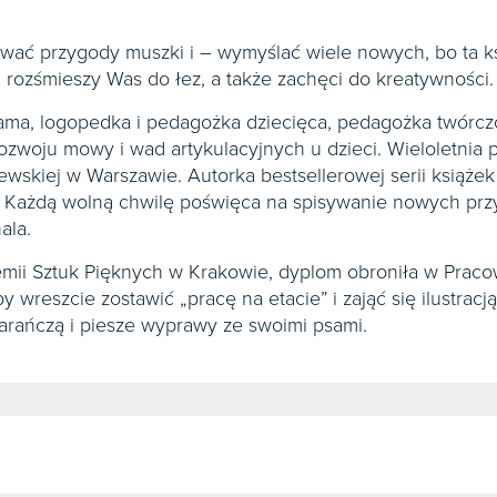
ać przygody muszki i – wymyślać wiele nowych, bo ta k
 rozśmieszy Was do łez, a także zachęci do kreatywności.
ma, logopedka i pedagożka dziecięca, pedagożka twórczoś
rozwoju mowy i wad artykulacyjnych u dzieci. Wieloletni
zewskiej w Warszawie. Autorka bestsellerowej serii książ
 Każdą wolną chwilę poświęca na spisywanie nowych przyg
ala.
mii Sztuk Pięknych w Krakowie, dyplom obroniła w Pracow
by wreszcie zostawić „pracę na etacie” i zająć się ilustrac
marańczą i piesze wyprawy ze swoimi psami.