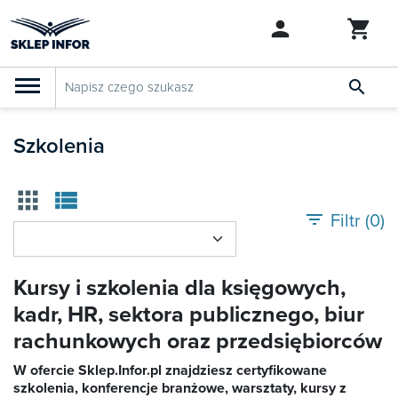

PRODUKTY
Klasyfikacja budżetowa 2027
Szkolenia
Szkolenia

apps
view_list
SZUKAJ PODOBNYCH PRODUKTÓW
Abonamenty
filter_list
Filtr (
0
)
KSeF
Kursy i szkolenia dla księgowych,
Dziennik Gazeta Prawna
kadr, HR, sektora publicznego, biur
rachunkowych oraz przedsiębiorców

Bestsellery
W ofercie Sklep.Infor.pl znajdziesz certyfikowane

szkolenia, konferencje branżowe, warsztaty, kursy z
Nowości