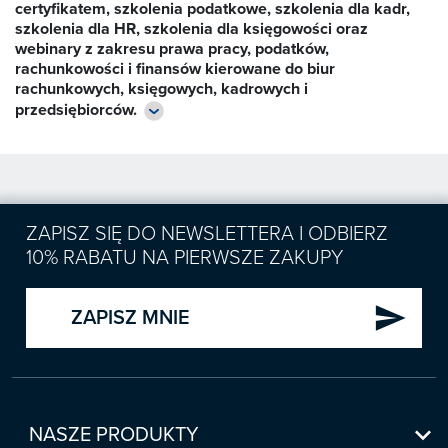
certyfikatem, szkolenia podatkowe, szkolenia dla kadr,

szkolenia dla HR, szkolenia dla księgowości oraz
Zapowiedzi
webinary z zakresu prawa pracy, podatków,
rachunkowości i finansów kierowane do biur
rachunkowych, księgowych, kadrowych i

przedsiębiorców.
Prenumerata 2026

Szkolenia
Księgowość

Sygnaliści
Kadry

ZAPISZ SIĘ DO NEWSLETTERA I ODBIERZ
Prawo Pracy i ZUS
Biznes / Zarządzanie
10% RABATU NA PIERWSZE ZAKUPY
Czasopisma

Rachunkowość i finanse
E-wydania
Czasopisma

send
Rachunkowość budżetowa
ZAPISZ MNIE
Książki
E-wydania
Czasopisma

Podatki
E-booki
Książki
E-wydania
Czasopisma

Webinaria
Biura rachunkowe
E-booki
Książki
E-wydania
Czasopisma


NASZE PRODUKTY
Webinaria
Samorząd i administracja
E-booki