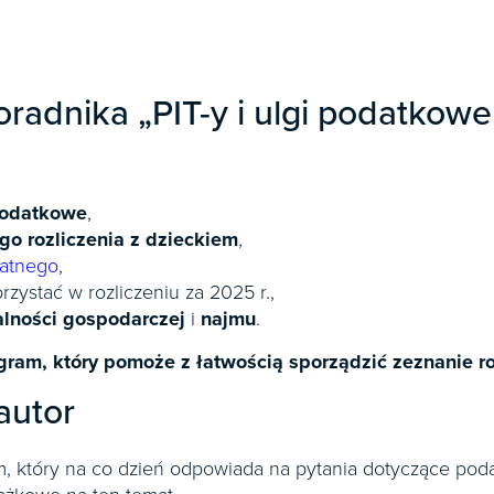
oradnika „PIT-y i ulgi podatkow
podatkowe
,
o rozliczenia z dzieckiem
,
atnego
,
zystać w rozliczeniu za 2025 r.,
alności gospodarczej
i
najmu
.
gram, który pomoże z łatwością sporządzić zeznanie ro
autor
ym, który na co dzień odpowiada na pytania dotyczące p