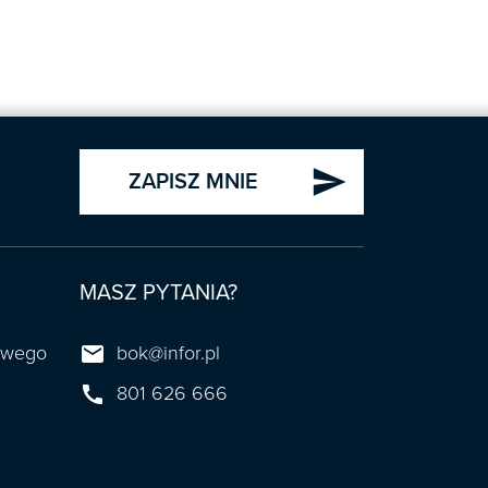
send
ZAPISZ MNIE
MASZ PYTANIA?

towego
bok@infor.pl

801 626 666