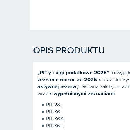
OPIS PRODUKTU
„PIT-y i ulgi podatkowe 2025”
to wyjąt
zeznanie roczne za 2025 r.
oraz skorzys
aktywnej rezerw
y. Główną zaletą porad
wraz
z wypełnionymi zeznaniami
:
PIT-28,
PIT-36,
PIT-36S,
PIT-36L,