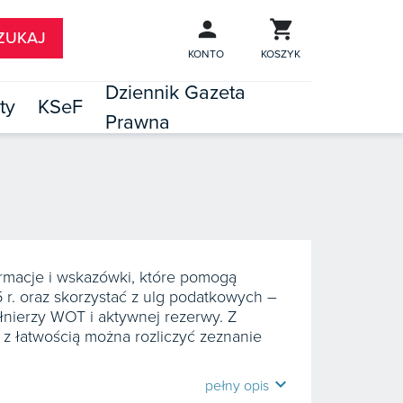
KONTO
KOSZYK
Dziennik Gazeta
ty
KSeF
Prawna

TÓW
ormacje i wskazówki, które pomogą
 r. oraz skorzystać z ulg podatkowych –
żołnierzy WOT i aktywnej rezerwy. Z
 z łatwością można rozliczyć zeznanie
expand_more
pełny opis