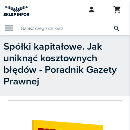

Spółki kapitałowe. Jak
PRODUKTY
Klasyfikacja budżetowa 2027
uniknąć kosztownych
Szkolenia

SZUKAJ PODOBNYCH PRODUKTÓW
błędów - Poradnik Gazety
Abonamenty
Prawnej
KSeF
Dziennik Gazeta Prawna

Bestsellery

Nowości