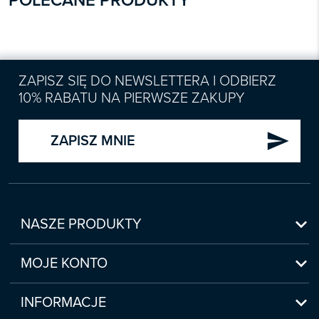
POLECANE PRODUKTY
ZAPISZ SIĘ DO NEWSLETTERA I ODBIERZ
10% RABATU NA PIERWSZE ZAKUPY
send
ZAPISZ MNIE

NASZE PRODUKTY
Nowości

Zapowiedzi
MOJE KONTO
Bestsellery
Moje konto

Czasopisma
Moje produkty
INFORMACJE
Webinaria/Szkolenia