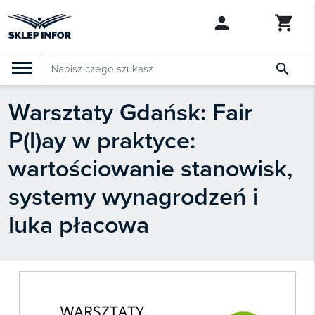

Warsztaty Gdańsk: Fair
PRODUKTY
Klasyfikacja budżetowa 2027
P(l)ay w praktyce:
Szkolenia

SZUKAJ PODOBNYCH PRODUKTÓW
wartościowanie stanowisk,
Abonamenty
systemy wynagrodzeń i
KSeF
luka płacowa
Dziennik Gazeta Prawna

Bestsellery

Nowości