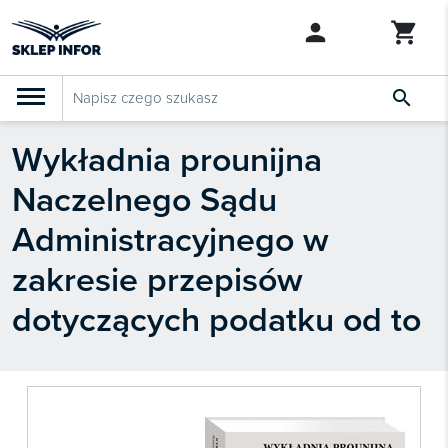

Wykładnia prounijna
PRODUKTY
Klasyfikacja budżetowa 2027
Naczelnego Sądu
Szkolenia

SZUKAJ PODOBNYCH PRODUKTÓW
Administracyjnego w
Abonamenty
zakresie przepisów
KSeF
dotyczących podatku od to
Dziennik Gazeta Prawna

Bestsellery

Nowości