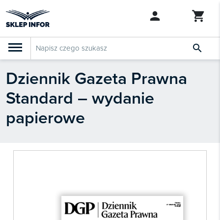

Dziennik Gazeta Prawna
PRODUKTY
Klasyfikacja budżetowa 2027
Standard – wydanie
Szkolenia

SZUKAJ PODOBNYCH PRODUKTÓW
papierowe
Abonamenty
KSeF
Dziennik Gazeta Prawna

Bestsellery

Nowości