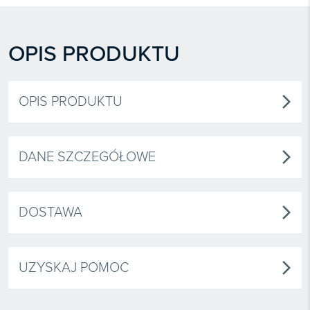
OPIS PRODUKTU
OPIS PRODUKTU
arrow_forward_ios
DANE SZCZEGÓŁOWE
arrow_forward_ios
DOSTAWA
arrow_forward_ios
UZYSKAJ POMOC
arrow_forward_ios