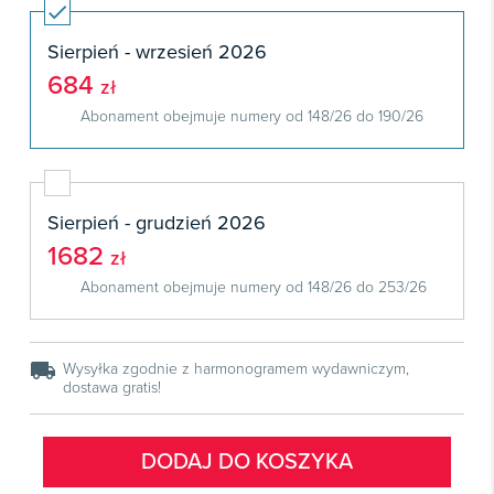
Książki
E-wydania
Czasopisma

Webinaria
INFORLEX
E-booki
Książki
Sierpień - wrzesień 2026
E-wydania

Webinaria
Oprogramowanie
684
E-booki
zł
Książki

Webinaria
Zarządzanie i HRM
Abonament obejmuje numery od 148/26 do 190/26
E-booki
Czasopisma

Webinaria
Prawo gospodarcze
E-wydania
Czasopisma

Prawo dla każdego
Sierpień - grudzień 2026
Książki
E-wydania
Czasopisma
1682
zł
E-booki
Książki
E-wydania
Abonament obejmuje numery od 148/26 do 253/26
Webinaria
E-booki
Książki
Webinaria
E-booki
local_shipping
Wysyłka zgodnie z harmonogramem wydawniczym,
Webinaria
dostawa gratis!
DODAJ DO KOSZYKA