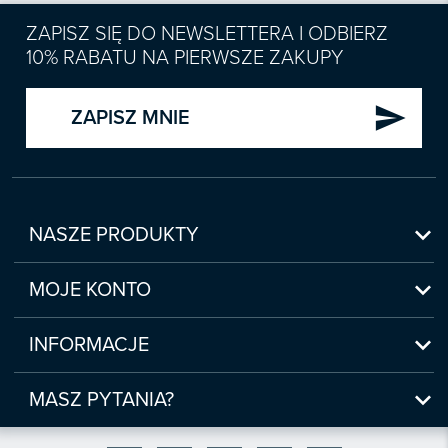
ZAPISZ SIĘ DO NEWSLETTERA I ODBIERZ
10% RABATU NA PIERWSZE ZAKUPY
send
ZAPISZ MNIE

NASZE PRODUKTY
Nowości

Zapowiedzi
MOJE KONTO
Bestsellery
Moje konto

Czasopisma
Moje produkty
INFORMACJE
Webinaria/Szkolenia
Historia zakupów
Regulamin sklepu internetowego
Prawo Pracy i ZUS

Moje zgody
(www.sklep.infor.pl)
MASZ PYTANIA?
Podatki
Płatność

bok@infor.pl