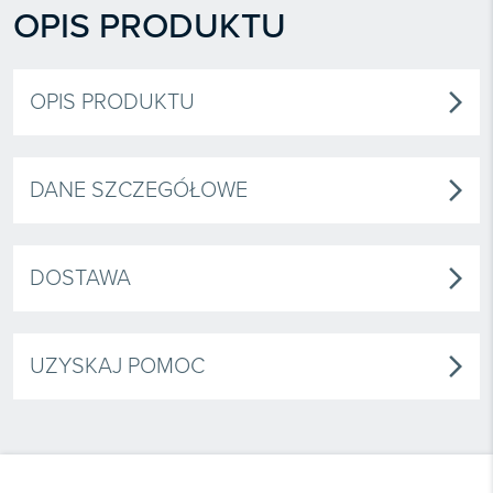
OPIS PRODUKTU
OPIS PRODUKTU
arrow_forward_ios
DANE SZCZEGÓŁOWE
arrow_forward_ios
DOSTAWA
arrow_forward_ios
UZYSKAJ POMOC
arrow_forward_ios