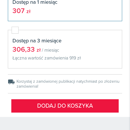
Książki
Dostęp na 1 miesiąc
E-wydania
Czasopisma

Webinaria
INFORLEX
307
E-booki
zł
Książki
E-wydania

Webinaria
Oprogramowanie
E-booki
Książki

Webinaria
Zarządzanie i HRM
E-booki
Czasopisma
Dostęp na 3 miesiące

Webinaria
Prawo gospodarcze
306,33
E-wydania
zł
/ miesiąc
Czasopisma

Prawo dla każdego
Łączna wartość zamówienia
919 zł
Książki
E-wydania
Czasopisma
E-booki
Książki
E-wydania
Webinaria
E-booki
local_shipping
Książki
Korzystaj z zamówionej publikacji natychmiast po złożeniu
zamówienia!
Webinaria
E-booki
Webinaria
DODAJ DO KOSZYKA