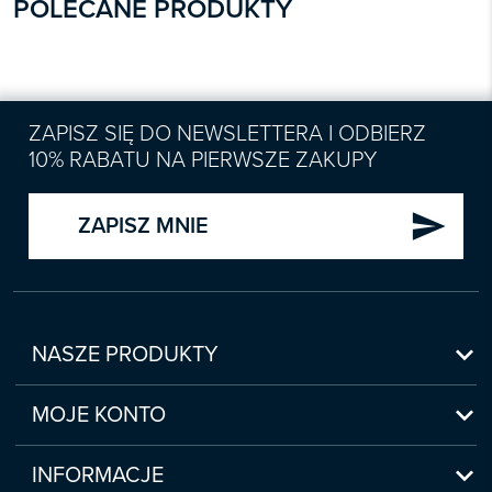
POLECANE PRODUKTY
ZAPISZ SIĘ DO NEWSLETTERA I ODBIERZ
10% RABATU NA PIERWSZE ZAKUPY
send
ZAPISZ MNIE

NASZE PRODUKTY
Nowości

Zapowiedzi
MOJE KONTO
Bestsellery
Moje konto

Czasopisma
Moje produkty
INFORMACJE