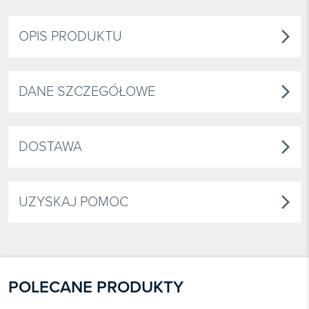
OPIS PRODUKTU
arrow_forward_ios
DANE SZCZEGÓŁOWE
arrow_forward_ios
DOSTAWA
arrow_forward_ios
UZYSKAJ POMOC
arrow_forward_ios
POLECANE PRODUKTY