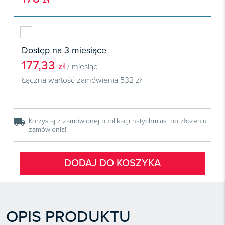
Książki
E-wydania
Czasopisma

Webinaria
INFORLEX
E-booki
Książki
E-wydania

Webinaria
Oprogramowanie
E-booki
Książki
Dostęp na 3 miesiące

Webinaria
Zarządzanie i HRM
E-booki
177,33
zł
/ miesiąc
Czasopisma

Webinaria
Prawo gospodarcze
Łączna wartość zamówienia
532 zł
E-wydania
Czasopisma

Prawo dla każdego
Książki
E-wydania
Czasopisma
E-booki
local_shipping
Książki
Korzystaj z zamówionej publikacji natychmiast po złożeniu
E-wydania
zamówienia!
Webinaria
E-booki
Książki
Webinaria
E-booki
DODAJ DO KOSZYKA
Webinaria
OPIS PRODUKTU