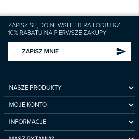
ZAPISZ SIĘ DO NEWSLETTERA I ODBIERZ
10% RABATU NA PIERWSZE ZAKUPY
send
ZAPISZ MNIE

NASZE PRODUKTY
Nowości

Zapowiedzi
MOJE KONTO
Bestsellery
Moje konto

Czasopisma
Moje produkty
INFORMACJE
Webinaria/Szkolenia
Historia zakupów
Regulamin sklepu internetowego
Prawo Pracy i ZUS

Moje zgody
(www.sklep.infor.pl)
MASZ PYTANIA?