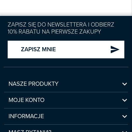
ZAPISZ SIĘ DO NEWSLETTERA I ODBIERZ
10% RABATU NA PIERWSZE ZAKUPY
send
ZAPISZ MNIE

NASZE PRODUKTY
Nowości

Zapowiedzi
MOJE KONTO
Bestsellery
Moje konto

Czasopisma
Moje produkty
INFORMACJE
Webinaria/Szkolenia
Historia zakupów
Regulamin sklepu internetowego
Prawo Pracy i ZUS
Moje zgody
(www.sklep.infor.pl)