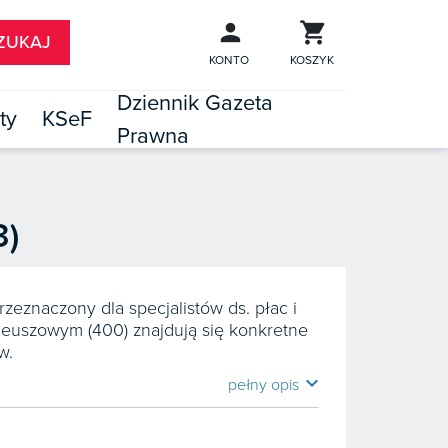
KONTO
KOSZYK
Dziennik Gazeta
ty
KSeF
Prawna

TÓW
3)
zeznaczony dla specjalistów ds. płac i
leuszowym (400) znajdują się konkretne
w.
expand_more
pełny opis