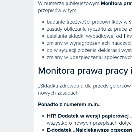
W numerze jubileuszowym
Monitora pr
przepisów w tym:
badanie trzeźwości pracowników w ś
zasady obliczania ryczałtu za pracę z
ustalanie składki wypadkowej od 1 kw
zmiany w wynagrodzeniach nauczyciel
co w sytuacji złożenia deklaracji wys
zmiany w ubezpieczeniu społecznych
Monitora prawa pracy 
„Składka zdrowotna dla przedsiębiorców -
nowych zasadach
Ponadto z numerem m.in.:
HIT!
Dodatek w wersji papierowej „
wszystko o nowych przepisach dotycz
E-dodatek „Najciekawsze orzeczen