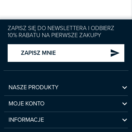
ZAPISZ SIĘ DO NEWSLETTERA I ODBIERZ
10% RABATU NA PIERWSZE ZAKUPY
send
ZAPISZ MNIE

NASZE PRODUKTY
Nowości

Zapowiedzi
MOJE KONTO
Bestsellery
Moje konto

Czasopisma
Moje produkty
INFORMACJE
Webinaria/Szkolenia
Historia zakupów
Regulamin sklepu internetowego