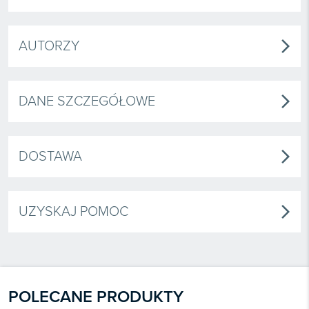
AUTORZY
arrow_forward_ios
DANE SZCZEGÓŁOWE
arrow_forward_ios
DOSTAWA
arrow_forward_ios
UZYSKAJ POMOC
arrow_forward_ios
POLECANE PRODUKTY