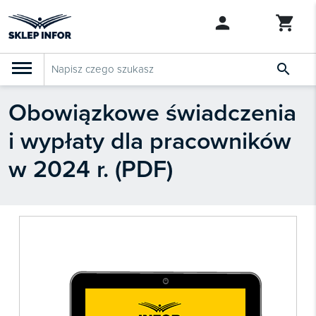

Obowiązkowe świadczenia
PRODUKTY
Klasyfikacja budżetowa 2027
i wypłaty dla pracowników
Szkolenia

SZUKAJ PODOBNYCH PRODUKTÓW
w 2024 r. (PDF)
Abonamenty
KSeF
Dziennik Gazeta Prawna

Bestsellery

Nowości