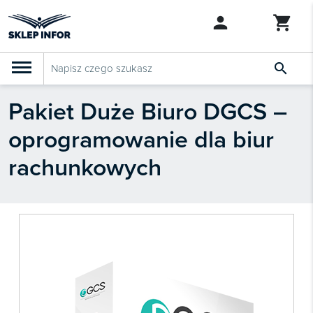

Pakiet Duże Biuro DGCS –
PRODUKTY
Klasyfikacja budżetowa 2027
oprogramowanie dla biur
Szkolenia

SZUKAJ PODOBNYCH PRODUKTÓW
rachunkowych
Abonamenty
KSeF
Dziennik Gazeta Prawna

Bestsellery

Nowości