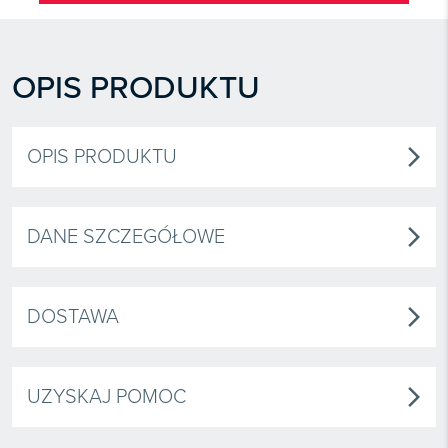
OPIS PRODUKTU
OPIS PRODUKTU
arrow_forward_ios
DANE SZCZEGÓŁOWE
arrow_forward_ios
DOSTAWA
arrow_forward_ios
UZYSKAJ POMOC
arrow_forward_ios