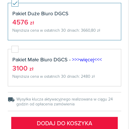
Książki
E-wydania
Czasopisma

Webinaria
INFORLEX
E-booki
Książki
Pakiet Duże Biuro DGCS
E-wydania

Webinaria
Oprogramowanie
4576
E-booki
zł
Książki

Webinaria
Zarządzanie i HRM
Najniższa cena w ostatnich 30 dniach: 3660,80 zł
E-booki
Czasopisma

Webinaria
Prawo gospodarcze
E-wydania
Czasopisma

Prawo dla każdego
Książki
Pakiet Małe Biuro DGCS -
>>>więcej<<<
E-wydania
Czasopisma
3100
E-booki
zł
Książki
E-wydania
Webinaria
Najniższa cena w ostatnich 30 dniach: 2480 zł
E-booki
Książki
Webinaria
E-booki
local_shipping
Webinaria
Wysyłka klucza aktywacyjnego realizowana w ciągu 24
godzin od opłacenia zamówienia
DODAJ DO KOSZYKA