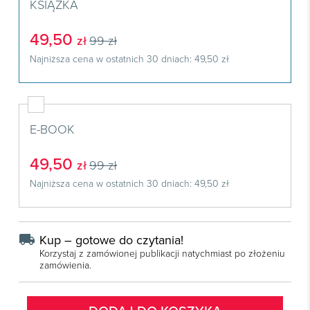
Książki
KSIĄŻKA
E-wydania
Czasopisma

Webinaria
INFORLEX
E-booki
Książki
E-wydania
49,50
zł
99 zł

Webinaria
Oprogramowanie
E-booki
Książki
Najniższa cena w ostatnich 30 dniach: 49,50 zł

Webinaria
Zarządzanie i HRM
E-booki
Czasopisma

Webinaria
Prawo gospodarcze
E-wydania
Czasopisma

Prawo dla każdego
E-BOOK
Książki
E-wydania
Czasopisma
49,50
E-booki
zł
99 zł
Książki
E-wydania
Webinaria
Najniższa cena w ostatnich 30 dniach: 49,50 zł
E-booki
Książki
Webinaria
E-booki
local_shipping
Webinaria
Kup – gotowe do czytania!
Korzystaj z zamówionej publikacji natychmiast po złożeniu
zamówienia.