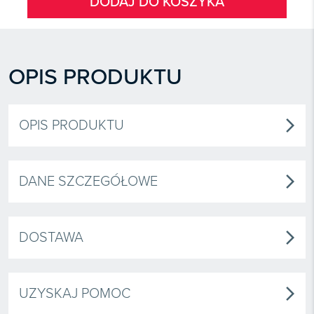
DODAJ DO KOSZYKA
OPIS PRODUKTU
OPIS PRODUKTU
arrow_forward_ios
DANE SZCZEGÓŁOWE
arrow_forward_ios
DOSTAWA
arrow_forward_ios
UZYSKAJ POMOC
arrow_forward_ios