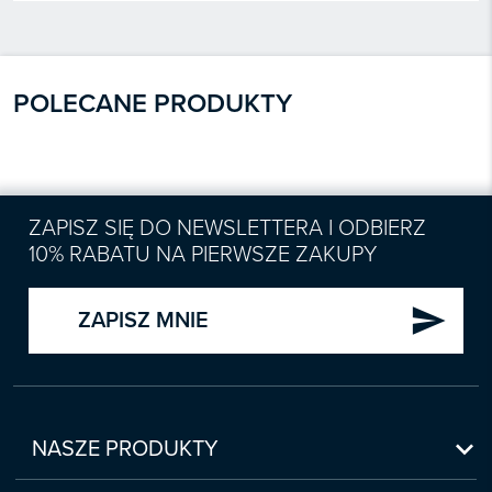
POLECANE PRODUKTY
ZAPISZ SIĘ DO NEWSLETTERA I ODBIERZ
10% RABATU NA PIERWSZE ZAKUPY
send
ZAPISZ MNIE

NASZE PRODUKTY
Nowości