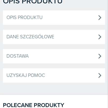
OPIS PRODUKTU
OPIS PRODUKTU
arrow_forward_ios
DANE SZCZEGÓŁOWE
arrow_forward_ios
DOSTAWA
arrow_forward_ios
UZYSKAJ POMOC
arrow_forward_ios
POLECANE PRODUKTY