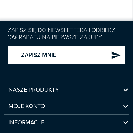
ZAPISZ SIĘ DO NEWSLETTERA I ODBIERZ
10% RABATU NA PIERWSZE ZAKUPY
send
ZAPISZ MNIE

NASZE PRODUKTY
Nowości

Zapowiedzi
MOJE KONTO
Bestsellery
Moje konto

Czasopisma
Moje produkty
INFORMACJE
Webinaria/Szkolenia
Historia zakupów
Regulamin sklepu internetowego