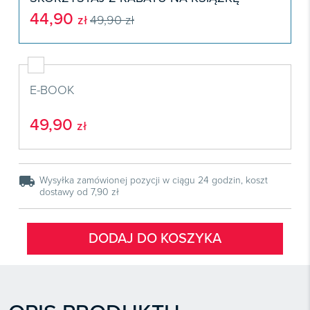
Książki
E-wydania
Czasopisma

44,90
Webinaria
INFORLEX
zł
49,90 zł
E-booki
Książki
E-wydania

Webinaria
Oprogramowanie
E-booki
Książki

Webinaria
Zarządzanie i HRM
E-booki
E-BOOK
Czasopisma

Webinaria
Prawo gospodarcze
E-wydania
49,90
Czasopisma
zł

Prawo dla każdego
Książki
E-wydania
Czasopisma
E-booki
Książki
E-wydania
local_shipping
Wysyłka zamówionej pozycji w ciągu 24 godzin, koszt
Webinaria
E-booki
dostawy od 7,90 zł
Książki
Webinaria
E-booki
DODAJ DO KOSZYKA
Webinaria