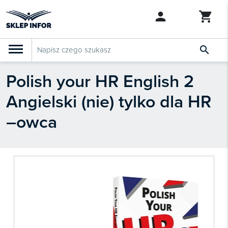

Polish your HR English 2
PRODUKTY
Klasyfikacja budżetowa 2027
Angielski (nie) tylko dla HR
Szkolenia

SZUKAJ PODOBNYCH PRODUKTÓW
–owca
Abonamenty
KSeF
Dziennik Gazeta Prawna

Bestsellery

Nowości