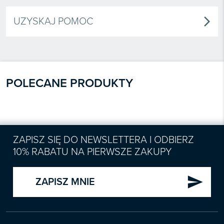
UZYSKAJ POMOC
arrow_forward_ios
POLECANE PRODUKTY
ZAPISZ SIĘ DO NEWSLETTERA I ODBIERZ
10% RABATU NA PIERWSZE ZAKUPY
send
ZAPISZ MNIE