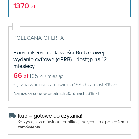
Książki
E-wydania
1370
Czasopisma
zł

Webinaria
INFORLEX
E-booki
Książki
E-wydania

Webinaria
Oprogramowanie
E-booki
Książki

Webinaria
Zarządzanie i HRM
E-booki
POLECANA OFERTA
Czasopisma

Webinaria
Prawo gospodarcze
Poradnik Rachunkowości Budżetowej -
E-wydania
Czasopisma

Prawo dla każdego
wydanie cyfrowe (ePRB) - dostęp na 12
Książki
E-wydania
miesięcy
Czasopisma
E-booki
66
Książki
zł
105 zł
/ miesiąc
E-wydania
Webinaria
Łączna wartość zamówienia
E-booki
198 zł
zamiast
315 zł
Książki
Najniższa cena w ostatnich 30 dniach: 315 zł
Webinaria
E-booki
Webinaria
local_shipping
Kup – gotowe do czytania!
Korzystaj z zamówionej publikacji natychmiast po złożeniu
zamówienia.