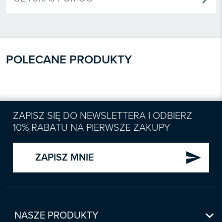
POLECANE PRODUKTY
ZAPISZ SIĘ DO NEWSLETTERA I ODBIERZ
10% RABATU NA PIERWSZE ZAKUPY
send
ZAPISZ MNIE

NASZE PRODUKTY