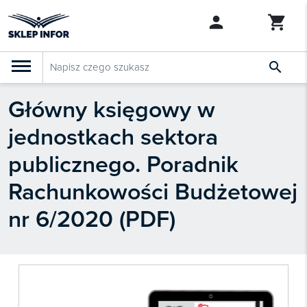

Główny księgowy w
PRODUKTY
Klasyfikacja budżetowa 2027
jednostkach sektora
Szkolenia

SZUKAJ PODOBNYCH PRODUKTÓW
publicznego. Poradnik
Abonamenty
Rachunkowości Budżetowej
KSeF
nr 6/2020 (PDF)
Dziennik Gazeta Prawna

Bestsellery

Nowości