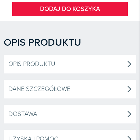
DODAJ DO KOSZYKA
OPIS PRODUKTU
OPIS PRODUKTU
arrow_forward_ios
DANE SZCZEGÓŁOWE
arrow_forward_ios
DOSTAWA
arrow_forward_ios
UZYSKAJ POMOC
arrow_forward_ios