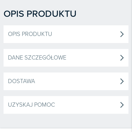
OPIS PRODUKTU
OPIS PRODUKTU
arrow_forward_ios
DANE SZCZEGÓŁOWE
arrow_forward_ios
DOSTAWA
arrow_forward_ios
UZYSKAJ POMOC
arrow_forward_ios