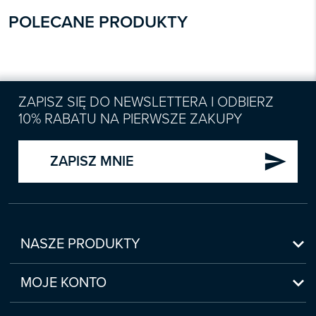
POLECANE PRODUKTY
ZAPISZ SIĘ DO NEWSLETTERA I ODBIERZ
10% RABATU NA PIERWSZE ZAKUPY
send
ZAPISZ MNIE

NASZE PRODUKTY
Nowości

Zapowiedzi
MOJE KONTO
Bestsellery
Moje konto