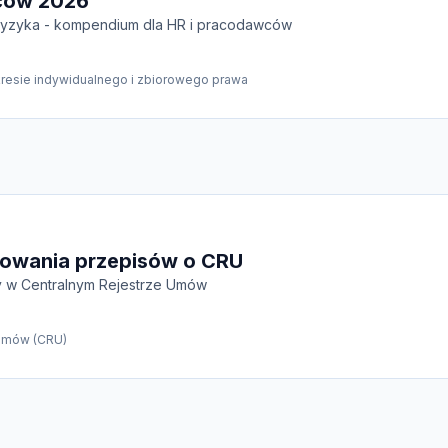
mców 2026
ryzyka - kompendium dla HR i pracodawców
kresie indywidualnego i zbiorowego prawa
sowania przepisów o CRU
dy w Centralnym Rejestrze Umów
 Umów (CRU)