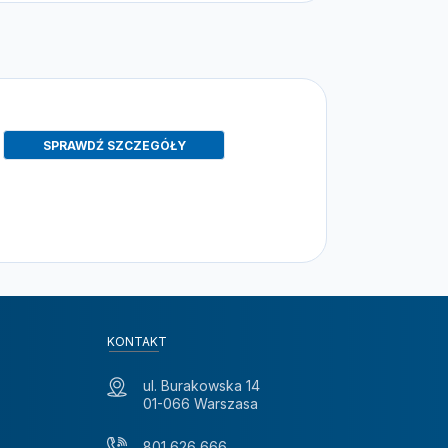
SPRAWDŹ SZCZEGÓŁY
KONTAKT
ul. Burakowska 14
01-066 Warszasa
801 626 666