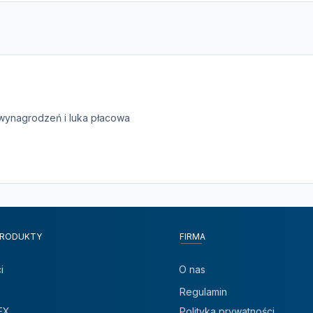
wynagrodzeń i luka płacowa
PRODUKTY
FIRMA
i
O nas
Regulamin
EX
Polityka prywatności