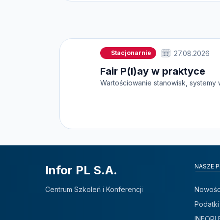
Stacjonarnie
27.08.2026
Fair P(l)ay w praktyce
Wartościowanie stanowisk, systemy 
NASZE 
Infor PL S.A.
Centrum Szkoleń i Konferencji
Nowośc
Podatki
INFORL