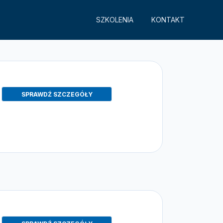
Przycisk
Przycisk
SZKOLENIA
KONTAKT
SPRAWDŹ SZCZEGÓŁY