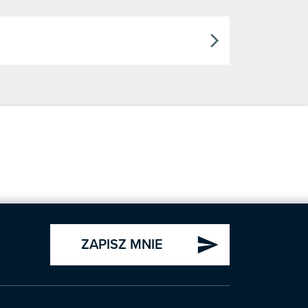
arrow_forward_ios
send
ZAPISZ MNIE