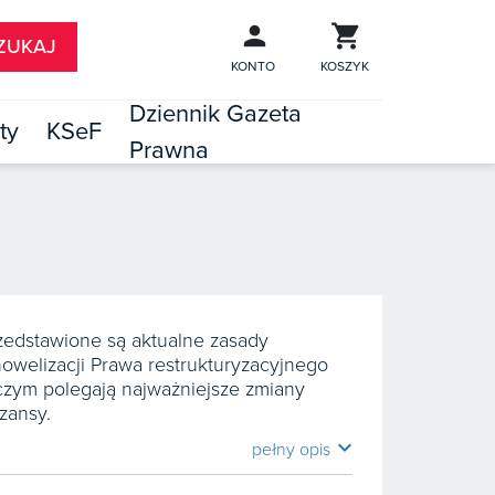
KONTO
KOSZYK
Dziennik Gazeta
ty
KSeF
Prawna

TÓW
rzedstawione są aktualne zasady
owelizacji Prawa restrukturyzacyjnego
 czym polegają najważniejsze zmiany
zansy.
expand_more
pełny opis