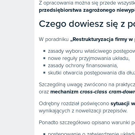
Z opracowania można się przede wszystk
przedsiębiorstwa zagrożonego niewyp
Czego dowiesz się z p
W poradniku
„Restrukturyzacja firmy w
zasady wyboru właściwego postępowa
nowe reguły przyjmowania układu,
zasady ochrony finansowania,
skutki otwarcia postępowania dla dłużn
Szczególną uwagę zwrócono na praktyczn
oraz
mechanizm
cross-class cram-dow
Odrębny rozdział poświęcono
sytuacji w
wynikających z nowelizacji przepisów.
Ponadto szczegółowo opisano warunki po
postępowanie o zatwierdzenie układ