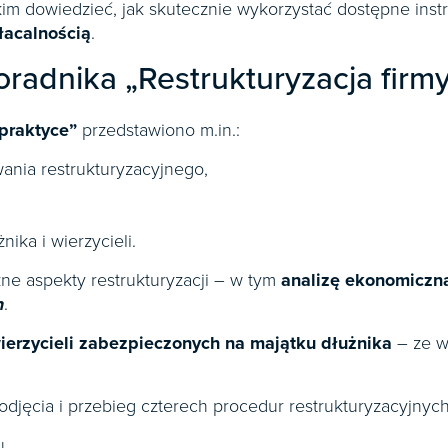
im dowiedzieć, jak skutecznie wykorzystać dostępne in
łacalnością
.
oradnika „Restrukturyzacja firm
 praktyce”
przedstawiono m.in.:
nia restrukturyzacyjnego,
ika i wierzycieli.
e aspekty restrukturyzacji – w tym
analizę ekonomiczn
n
.
ierzycieli
zabezpieczonych na majątku dłużnika
– ze w
djęcia i przebieg czterech procedur restrukturyzacyjnyc
u,