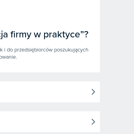
ja firmy w praktyce”?
jak i do przedsiębiorców poszukujących
owanie.
arrow_forward_ios
arrow_forward_ios