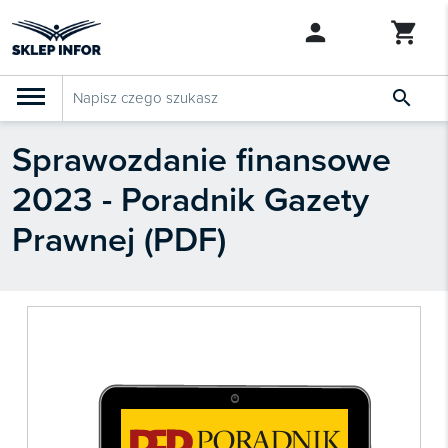

Sprawozdanie finansowe
PRODUKTY
Klasyfikacja budżetowa 2027
2023 - Poradnik Gazety
Szkolenia

SZUKAJ PODOBNYCH PRODUKTÓW
Prawnej (PDF)
Abonamenty
KSeF
Dziennik Gazeta Prawna

Bestsellery

Nowości