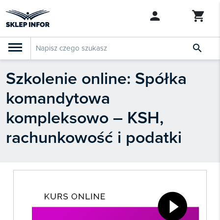

Szkolenie online: Spółka
PRODUKTY
Klasyfikacja budżetowa 2027
komandytowa
Szkolenia

SZUKAJ PODOBNYCH PRODUKTÓW
kompleksowo – KSH,
Abonamenty
rachunkowość i podatki
KSeF
Dziennik Gazeta Prawna

Bestsellery

Nowości