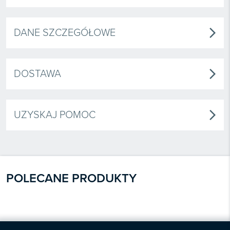
DANE SZCZEGÓŁOWE
arrow_forward_ios
DOSTAWA
arrow_forward_ios
UZYSKAJ POMOC
arrow_forward_ios
POLECANE PRODUKTY