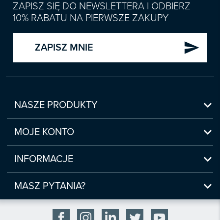
ZAPISZ SIĘ DO NEWSLETTERA I ODBIERZ
10% RABATU NA PIERWSZE ZAKUPY
send
ZAPISZ MNIE

NASZE PRODUKTY
Nowości

Zapowiedzi
MOJE KONTO
Bestsellery
Moje konto

Czasopisma
Moje produkty
INFORMACJE
Webinaria/Szkolenia
Historia zakupów
Regulamin sklepu internetowego
Prawo Pracy i ZUS

Moje zgody
(www.sklep.infor.pl)
MASZ PYTANIA?
Podatki
Płatność

bok@infor.pl
INFORLEX
Bezpieczeństwo

801 626 666