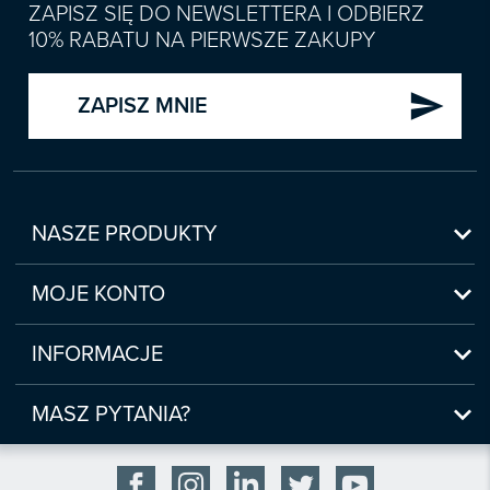
ZAPISZ SIĘ DO NEWSLETTERA I ODBIERZ
10% RABATU NA PIERWSZE ZAKUPY
send
ZAPISZ MNIE

NASZE PRODUKTY
Nowości

Zapowiedzi
MOJE KONTO
Bestsellery
Moje konto

Czasopisma
Moje produkty
INFORMACJE
Webinaria/Szkolenia
Historia zakupów
Regulamin sklepu internetowego
Prawo Pracy i ZUS

Moje zgody
(www.sklep.infor.pl)
MASZ PYTANIA?
Podatki
Płatność

bok@infor.pl
INFORLEX
Bezpieczeństwo

801 626 666