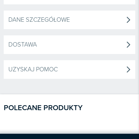
DANE SZCZEGÓŁOWE
arrow_forward_ios
DOSTAWA
arrow_forward_ios
UZYSKAJ POMOC
arrow_forward_ios
POLECANE PRODUKTY