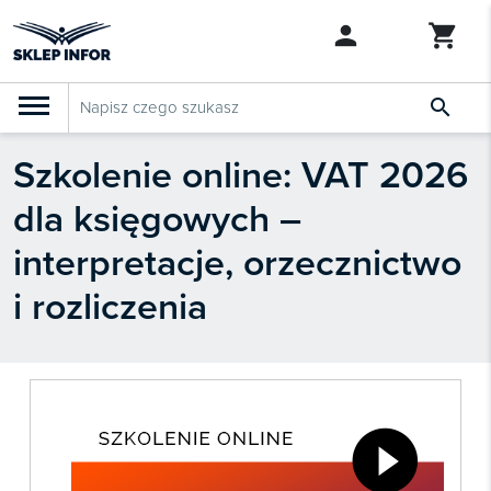

Szkolenie online: VAT 2026
PRODUKTY
Klasyfikacja budżetowa 2027
dla księgowych –
Szkolenia

SZUKAJ PODOBNYCH PRODUKTÓW
interpretacje, orzecznictwo
Abonamenty
i rozliczenia
KSeF
Dziennik Gazeta Prawna

Bestsellery

Nowości