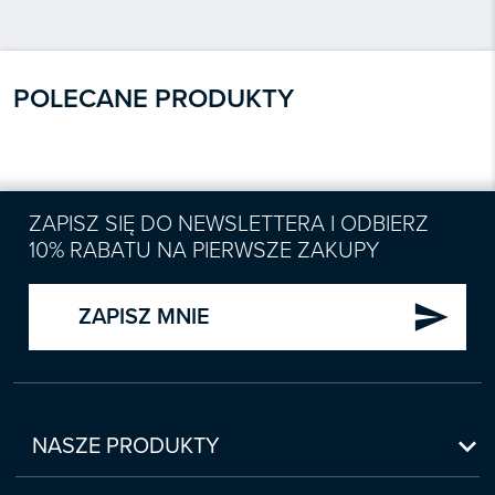
POLECANE PRODUKTY
ZAPISZ SIĘ DO NEWSLETTERA I ODBIERZ
10% RABATU NA PIERWSZE ZAKUPY
send
ZAPISZ MNIE

NASZE PRODUKTY
Nowości