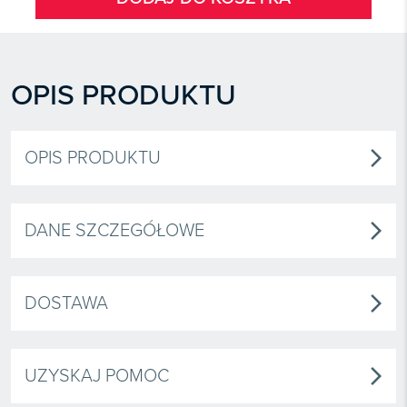
OPIS PRODUKTU
OPIS PRODUKTU
arrow_forward_ios
DANE SZCZEGÓŁOWE
arrow_forward_ios
DOSTAWA
arrow_forward_ios
UZYSKAJ POMOC
arrow_forward_ios