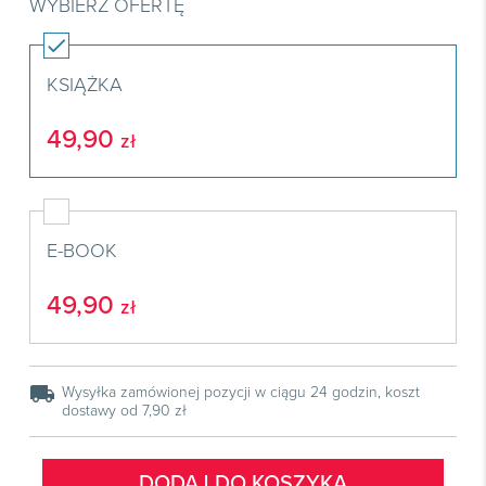
Książki
WYBIERZ OFERTĘ
E-wydania
Czasopisma

Webinaria
INFORLEX
E-booki
Książki
E-wydania

Webinaria
Oprogramowanie
E-booki
KSIĄŻKA
Książki

Webinaria
Zarządzanie i HRM
E-booki
49,90
zł
Czasopisma

Webinaria
Prawo gospodarcze
E-wydania
Czasopisma

Prawo dla każdego
Książki
E-wydania
Czasopisma
E-BOOK
E-booki
Książki
E-wydania
Webinaria
E-booki
49,90
Książki
zł
Webinaria
E-booki
Webinaria
local_shipping
Wysyłka zamówionej pozycji w ciągu 24 godzin, koszt
dostawy od 7,90 zł
DODAJ DO KOSZYKA