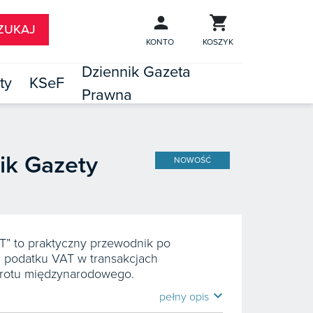
KONTO
KOSZYK
Dziennik Gazeta
ty
KSeF
Prawna

TÓW
ik Gazety
NOWOŚĆ
AT” to praktyczny przewodnik po
m podatku VAT w transakcjach
rotu międzynarodowego.
expand_more
pełny opis