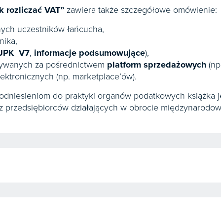
k rozliczać VAT”
zawiera także szczegółowe omówienie:
nych uczestników łańcucha,
nika,
JPK_V7
,
informacje podsumowujące
),
konywanych za pośrednictwem
platform sprzedażowych
(np
lektronicznych (np. marketplace’ów).
 odniesieniom do praktyki organów podatkowych książka 
 przedsiębiorców działających w obrocie międzynarodo