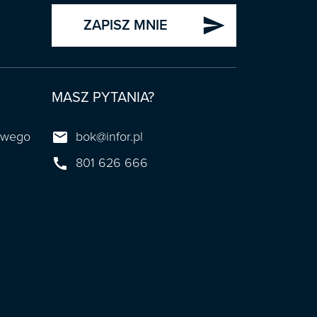
send
ZAPISZ MNIE
MASZ PYTANIA?

towego
bok@infor.pl

801 626 666