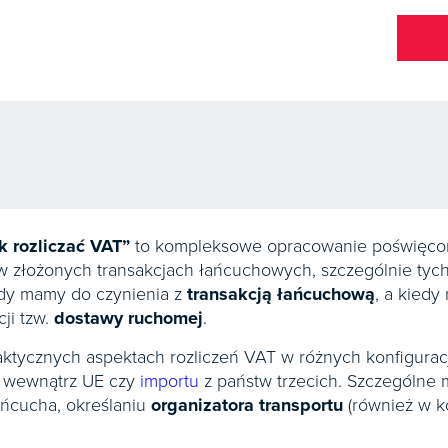
k rozliczać VAT”
to kompleksowe opracowanie poświęco
w złożonych transakcjach łańcuchowych, szczególnie ty
edy mamy do czynienia z
transakcją łańcuchową
, a kiedy
ji tzw.
dostawy ruchomej
.
raktycznych aspektach rozliczeń VAT w różnych konfigura
aw wewnątrz UE czy
importu
z państw trzecich. Szczególne
ńcucha, określaniu
organizatora transportu
(również w k