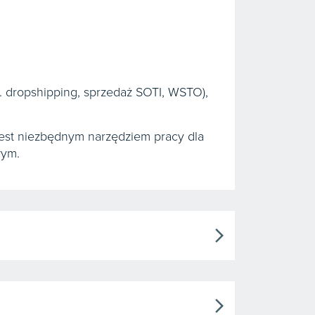
. dropshipping, sprzedaż SOTI, WSTO),
jest niezbędnym narzędziem pracy dla
wym.
arrow_forward_ios
arrow_forward_ios