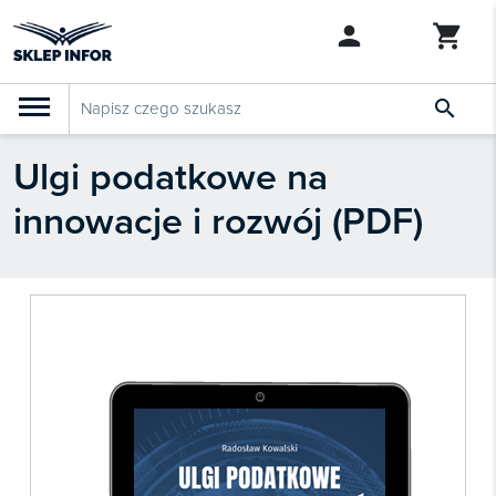

Ulgi podatkowe na
PRODUKTY
Klasyfikacja budżetowa 2027
innowacje i rozwój (PDF)
Szkolenia

SZUKAJ PODOBNYCH PRODUKTÓW
Abonamenty
KSeF
Dziennik Gazeta Prawna

Bestsellery

Nowości