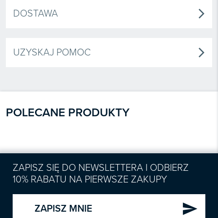
DOSTAWA
arrow_forward_ios
UZYSKAJ POMOC
arrow_forward_ios
POLECANE PRODUKTY
ZAPISZ SIĘ DO NEWSLETTERA I ODBIERZ
10% RABATU NA PIERWSZE ZAKUPY
send
ZAPISZ MNIE