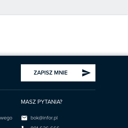
send
ZAPISZ MNIE
MASZ PYTANIA?

towego
bok@infor.pl