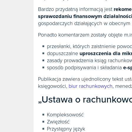
Bardzo przydatną informacją jest
rekome
sprawozdaniu finansowym działalności
gospodarczych działających w obecnym o
Ponadto komentarzem zostały objęte m.in
przesłanki, których zaistnienie pow
dopuszczalne
uproszczenia dla mikr
zasady prowadzenia ksiąg rachunko
sposób podpisywania i składania
e-s
Publikacja zawiera ujednolicony tekst u
księgowości,
biur rachunkowych
, mened
„Ustawa o rachunkowoś
Kompleksowość
Zwięzłość
Przystępny język