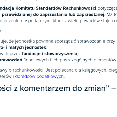
ndacja Komitetu Standardów Rachunkowości
dotycząc
 przewidzianej do zaprzestania lub zaprzestanej
. Ma t
toczeniu gospodarczym, które z wielu powodów staje co
.:
oduje, że jednostka powinna sporządzić sprawozdanie przy
o- i małych jednostek
,
wych przez
fundacje i stowarzyszenia
,
prawozdań
finansowych i ich poszczególnych elementów.
stawy o rachunkowości. Jest polecana dla księgowych, bi
żerów i
doradców podatkowych
.
ci z komentarzem do zmian” – a