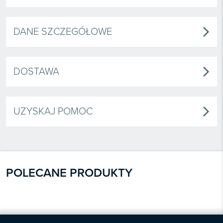
DANE SZCZEGÓŁOWE
arrow_forward_ios
DOSTAWA
arrow_forward_ios
UZYSKAJ POMOC
arrow_forward_ios
POLECANE PRODUKTY