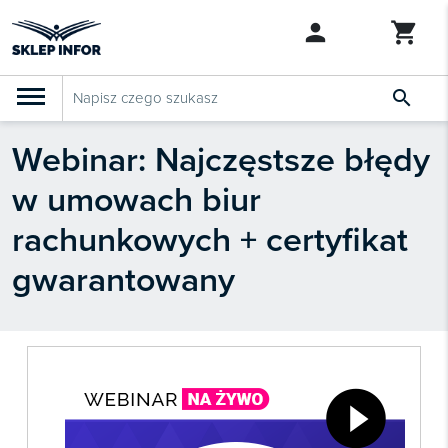

Webinar: Najczęstsze błędy
PRODUKTY
Klasyfikacja budżetowa 2027
w umowach biur
Szkolenia

SZUKAJ PODOBNYCH PRODUKTÓW
rachunkowych + certyfikat
Abonamenty
gwarantowany
KSeF
Dziennik Gazeta Prawna

Bestsellery

Nowości