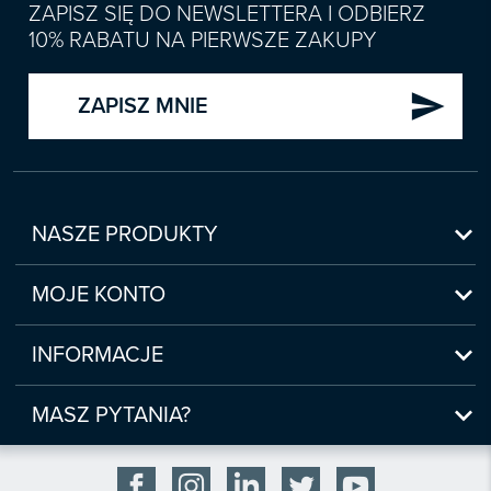
ZAPISZ SIĘ DO NEWSLETTERA I ODBIERZ
10% RABATU NA PIERWSZE ZAKUPY
send
ZAPISZ MNIE

NASZE PRODUKTY
Nowości

Zapowiedzi
MOJE KONTO
Bestsellery
Moje konto

Czasopisma
Moje produkty
INFORMACJE
Webinaria/Szkolenia
Historia zakupów
Regulamin sklepu internetowego
Prawo Pracy i ZUS

Moje zgody
(www.sklep.infor.pl)
MASZ PYTANIA?
Podatki
Płatność

bok@infor.pl
INFORLEX
Bezpieczeństwo

801 626 666