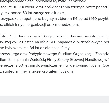
ukacyjno-poradniczej opowiada Ryszard Pieńkowski.
olsce lat 80. XX wieku oraz doświadczenia zdobyte przez ponad 
ykę z ponad 50 lat zarządzania ludźmi.
przypadku uzupełnione bogatym zbiorem 114 porad i 140 przykła
wszelkich innych organizacji oraz menedżerom.
l Infor PL, jednego z największych w kraju dostawców informacji
erwszej dwudziestce na liście 500 najbardziej wartościowych po
 były w trakcie 34 lat działalności firmy.
zawskiego oraz Podyplomowego Studium Organizacji i Zarządza
um Zarządzania Wartością Firmy Szkoły Głównej Handlowej w War
Menedżer z 50-letnim doświadczeniem w kierowaniu ludźmi. Ob
 strategią firmy, a także kapitałem ludzkim.