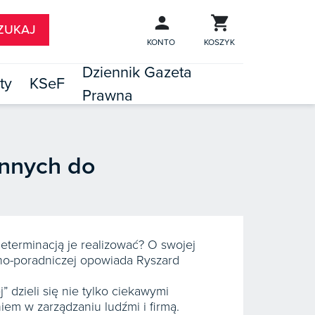
KONTO
KOSZYK
Dziennik Gazeta
ty
KSeF
Prawna

TÓW
innych do
determinacją je realizować? O swojej
jno-poradniczej opowiada Ryszard
dzieli się nie tylko ciekawymi
em w zarządzaniu ludźmi i firmą.