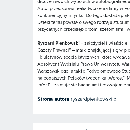
drodze i swoich wyborach w autobiografii ed
Autor przedstawia realia tworzenia firmy w P
konkurencyjnym rynku. Do tego dokłada prakt
Dzięki temu powstało swego rodzaju studium 
przydatnych przedsiębiorcom, szefom firm i 
Ryszard Pieńkowski
– założyciel i właścicie
Gazety Prawnej” – marki znajdującej się w pi
i biuletynów specjalistycznych, które wydawane
Absolwent Wydziału Prawa Uniwersytetu Wars
Warszawskiego, a także Podyplomowego Studi
najbogatszych Polaków tygodnika „Wprost”. 
Infor PL zajmuje się badaniami i rozwojem oraz
Strona autora
ryszardpienkowski.pl