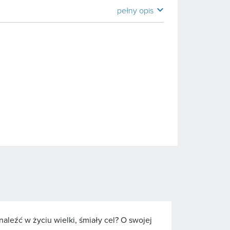
expand_more
pełny opis
naleźć w życiu wielki, śmiały cel? O swojej