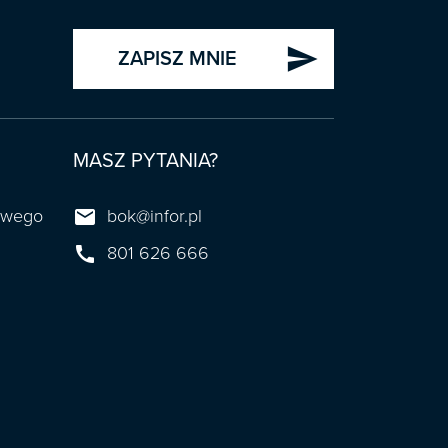
send
ZAPISZ MNIE
MASZ PYTANIA?

towego
bok@infor.pl

801 626 666