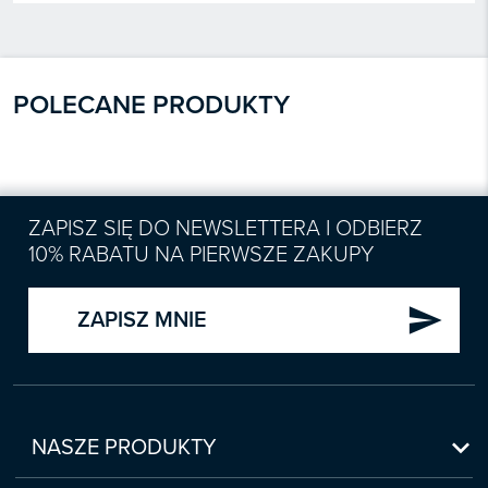
POLECANE PRODUKTY
ZAPISZ SIĘ DO NEWSLETTERA I ODBIERZ
10% RABATU NA PIERWSZE ZAKUPY
send
ZAPISZ MNIE

NASZE PRODUKTY
Nowości