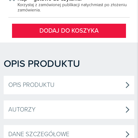
Korzystaj z zamówionej publikacji natychmiast po złożeniu
zamówienia.
DODAJ DO KOSZYKA
OPIS PRODUKTU
OPIS PRODUKTU
arrow_forward_ios
AUTORZY
arrow_forward_ios
DANE SZCZEGÓŁOWE
arrow_forward_ios