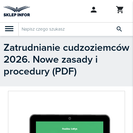

Zatrudnianie cudzoziemców
PRODUKTY
Klasyfikacja budżetowa 2027
2026. Nowe zasady i
Szkolenia

SZUKAJ PODOBNYCH PRODUKTÓW
procedury (PDF)
Abonamenty
KSeF
Dziennik Gazeta Prawna

Bestsellery

Nowości