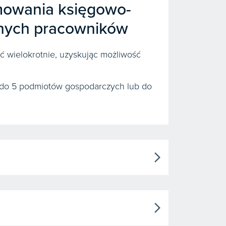
amowania księgowo-
wnych pracowników
 wielokrotnie, uzyskując możliwość
do 5 podmiotów gospodarczych lub do
arrow_forward_ios
arrow_forward_ios