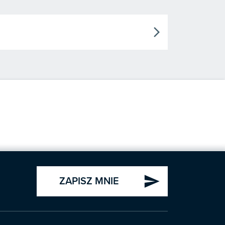
arrow_forward_ios
send
ZAPISZ MNIE