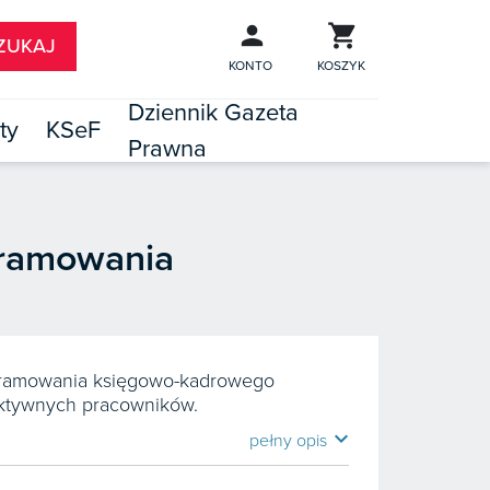
KONTO
KOSZYK
Dziennik Gazeta
ty
KSeF
Prawna

TÓW
ogramowania
rogramowania księgowo-kadrowego
aktywnych pracowników.
expand_more
pełny opis