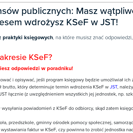
nsów publicznych: Masz wątpliw
cesem wdrożysz KSeF w JST!
z praktyki księgowych
, na które musisz znać odpowiedz
zakresie KSeF?
ziesz odpowiedzi w poradniku!
ować i opisywać, jeśli program księgowy będzie umożliwiał ich
 brutto, który determinuje termin wdrożenia KSeF w
JST
, należ
j JST łącznie (z uwzględnieniem wszystkich jej jednostek, np. s
 wysyłania powiadomień z KSeF do odbiorcy, skąd zatem księgo
zkoła, przedszkole, gminny ośrodek pomocy społecznej, samorz
wystawiania faktur w KSeF, czy powinna to zrobić jednostka nad