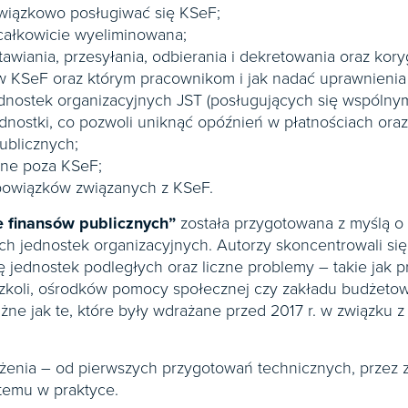
owiązkowo posługiwać się KSeF;
 całkowicie wyeliminowana;
awiania, przesyłania, odbierania i dekretowania oraz kor
ę w KSeF oraz którym pracownikom i jak nadać uprawnieni
ednostek organizacyjnych JST (posługujących się wspólnym
jednostki, co pozwoli uniknąć opóźnień w płatnościach o
ublicznych;
ane poza KSeF;
obowiązków związanych z KSeF.
e finansów publicznych”
została przygotowana z myślą o
ich jednostek organizacyjnych. Autorzy skoncentrowali się
rę jednostek podległych oraz liczne problemy – takie jak 
dszkoli, ośrodków pomocy społecznej czy zakładu budżet
ne jak te, które były wdrażane przed 2017 r. w związku z
nia – od pierwszych przygotowań technicznych, przez z
temu w praktyce.