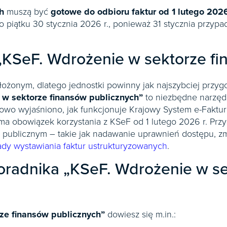
h
muszą być
gotowe do odbioru faktur od 1 lutego 2026 
piątku 30 stycznia 2026 r., ponieważ 31 stycznia przypad
„KSeF. Wdrożenie w sektorze fi
ożonym, dlatego jednostki powinny jak najszybciej przyg
 w sektorze finansów publicznych”
to niezbędne narzędz
wo wyjaśniono, jak funkcjonuje Krajowy System e-Faktur 
ma obowiązek korzystania z KSeF od 1 lutego 2026 r. Przy
publicznym – takie jak nadawanie uprawnień dostępu, zm
ady wystawiania faktur ustrukturyzowanych
.
oradnika „KSeF. Wdrożenie w s
ze finansów publicznych”
dowiesz się m.in.: