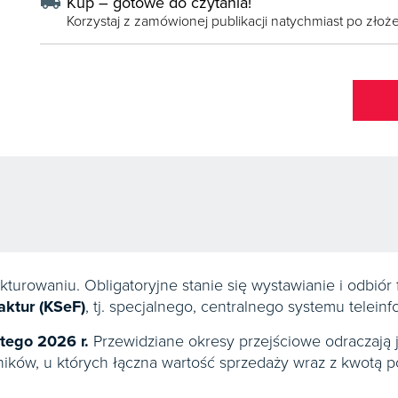
local_shipping
Kup – gotowe do czytania!
Korzystaj z zamówionej publikacji natychmiast po zło
kturowaniu. Obligatoryjne stanie się wystawianie i odbiór
ktur (KSeF)
, tj. specjalnego, centralnego systemu telein
utego 2026 r.
Przewidziane okresy przejściowe odraczają 
ników, u których łączna wartość sprzedaży wraz z kwotą p