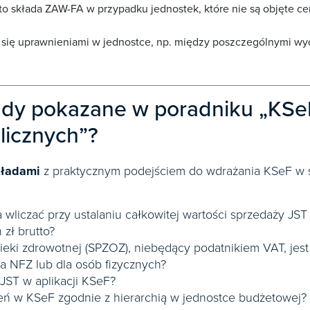
to składa ZAW-FA w przypadku jednostek, które nie są objęte cen
ić się uprawnieniami w jednostce, np. między poszczególnymi wy
ady pokazane w poradniku „KSe
licznych”?
kładami
z praktycznym podejściem do wdrażania KSeF w s
wliczać przy ustalaniu całkowitej wartości sprzedaży JST
zł brutto?
ieki zdrowotnej (SPZOZ), niebędący podatnikiem VAT, jes
a NFZ lub dla osób fizycznych?
JST w aplikacji KSeF?
eń w KSeF zgodnie z hierarchią w jednostce budżetowej?