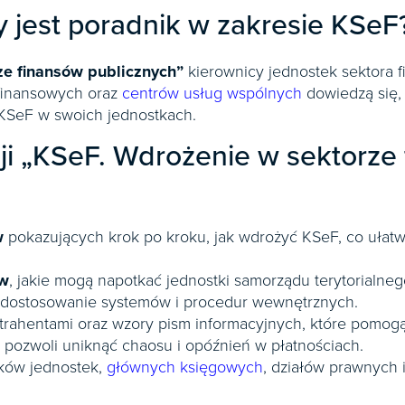
 jest poradnik w zakresie KSeF
ze finansów publicznych”
kierownicy jednostek sektora f
-finansowych oraz
centrów usług wspólnych
dowiedzą się, 
KSeF w swoich jednostkach.
cji „KSeF. Wdrożenie w sektorze
w
pokazujących krok po kroku, jak wdrożyć KSeF, co ułatw
ów
, jakie mogą napotkać jednostki samorządu terytorialneg
ią dostosowanie systemów i procedur wewnętrznych.
rahentami oraz wzory pism informacyjnych, które pomo
 pozwoli uniknąć chaosu i opóźnień w płatnościach.
ków jednostek,
głównych księgowych
, działów prawnych 