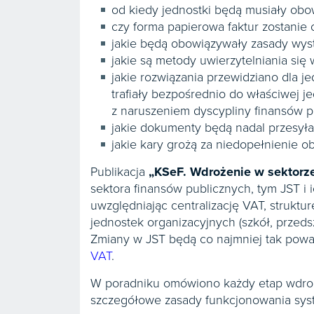
od kiedy jednostki będą musiały ob
czy forma papierowa faktur zostanie
jakie będą obowiązywały zasady wyst
jakie są metody uwierzytelniania si
jakie rozwiązania przewidziano dla j
trafiały bezpośrednio do właściwej 
z naruszeniem dyscypliny finansów p
jakie dokumenty będą nadal przesył
jakie kary grożą za niedopełnienie 
Publikacja
„KSeF. Wdrożenie w sektorz
sektora finansów publicznych, tym JST i 
uwzględniając centralizację VAT, struktu
jednostek organizacyjnych (szkół, prze
Zmiany w JST będą co najmniej tak poważ
VAT
.
W poradniku omówiono każdy etap wdroże
szczegółowe zasady funkcjonowania sys