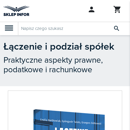

Łączenie i podział spółek
PRODUKTY
Klasyfikacja budżetowa 2027
Szkolenia
Praktyczne aspekty prawne,

SZUKAJ PODOBNYCH PRODUKTÓW
podatkowe i rachunkowe
Abonamenty
KSeF
Dziennik Gazeta Prawna

Bestsellery

Nowości