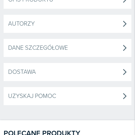
AUTORZY
arrow_forward_ios
DANE SZCZEGÓŁOWE
arrow_forward_ios
DOSTAWA
arrow_forward_ios
UZYSKAJ POMOC
arrow_forward_ios
POLECANE PRODUKTY