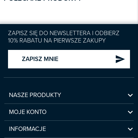
ZAPISZ SIĘ DO NEWSLETTERA I ODBIERZ
10% RABATU NA PIERWSZE ZAKUPY
send
ZAPISZ MNIE

NASZE PRODUKTY
Nowości

Zapowiedzi
MOJE KONTO
Bestsellery
Moje konto

Czasopisma
Moje produkty
INFORMACJE
Webinaria/Szkolenia
Historia zakupów
Regulamin sklepu internetowego