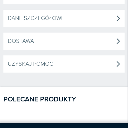
DANE SZCZEGÓŁOWE
arrow_forward_ios
DOSTAWA
arrow_forward_ios
UZYSKAJ POMOC
arrow_forward_ios
POLECANE PRODUKTY