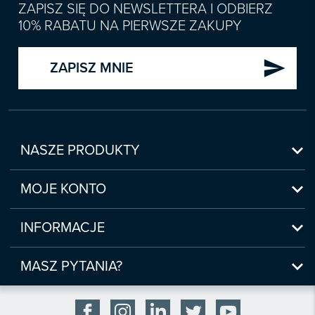
ZAPISZ SIĘ DO NEWSLETTERA I ODBIERZ
10% RABATU NA PIERWSZE ZAKUPY
send
ZAPISZ MNIE

NASZE PRODUKTY
Nowości

Zapowiedzi
MOJE KONTO
Bestsellery
Moje konto

Czasopisma
Moje produkty
INFORMACJE
Webinaria/Szkolenia
Historia zakupów
Regulamin sklepu internetowego
Prawo Pracy i ZUS

Moje zgody
(www.sklep.infor.pl)
MASZ PYTANIA?
Podatki
Płatność

bok@infor.pl
INFORLEX
Bezpieczeństwo

801 626 666