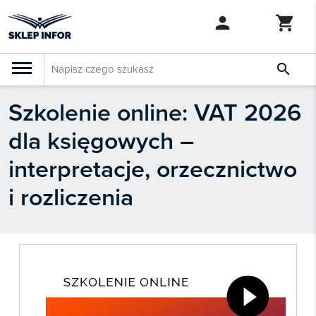

Szkolenie online: VAT 2026
PRODUKTY
Klasyfikacja budżetowa 2027
dla księgowych –
Szkolenia

SZUKAJ PODOBNYCH PRODUKTÓW
interpretacje, orzecznictwo
Abonamenty
i rozliczenia
KSeF
Dziennik Gazeta Prawna

Bestsellery

Nowości