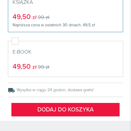
Książki
KSIĄŻKA
E-wydania
Czasopisma

Webinaria
INFORLEX
E-booki
Książki
E-wydania
49,50
zł
99 zł

Webinaria
Oprogramowanie
E-booki
Książki
Najniższa cena w ostatnich 30 dniach: 49,5 zł

Webinaria
Zarządzanie i HRM
E-booki
Czasopisma

Webinaria
Prawo gospodarcze
E-wydania
E-BOOK
Czasopisma

Prawo dla każdego
Książki
E-wydania
Czasopisma
49,50
zł
99 zł
E-booki
Książki
E-wydania
Webinaria
E-booki
Książki
Webinaria
local_shipping
Wysyłka w ciągu 24 godzin, dostawa gratis!
E-booki
Webinaria
DODAJ DO KOSZYKA