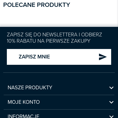
POLECANE PRODUKTY
ZAPISZ SIĘ DO NEWSLETTERA I ODBIERZ
10% RABATU NA PIERWSZE ZAKUPY
send
ZAPISZ MNIE

NASZE PRODUKTY
Nowości

Zapowiedzi
MOJE KONTO
Bestsellery
Moje konto

Czasopisma
Moje produkty
INFORMACJE