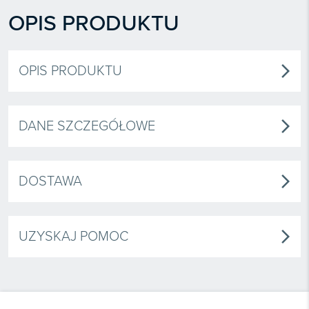
OPIS PRODUKTU
OPIS PRODUKTU
arrow_forward_ios
DANE SZCZEGÓŁOWE
arrow_forward_ios
DOSTAWA
arrow_forward_ios
UZYSKAJ POMOC
arrow_forward_ios