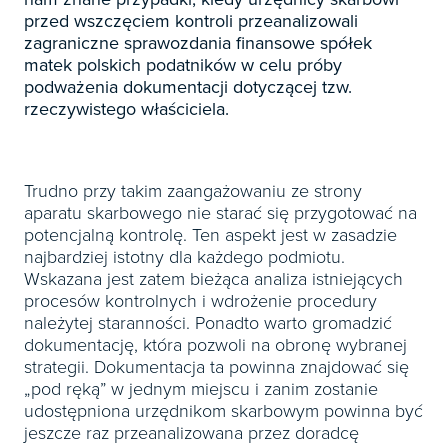
Książki
E-wydania
Czasopisma
przed wszczęciem kontroli przeanalizowali

Webinaria
INFORLEX
E-booki
Książki
zagraniczne sprawozdania finansowe spółek
E-wydania

matek polskich podatników w celu próby
Webinaria
Oprogramowanie
E-booki
Książki
podważenia dokumentacji dotyczącej tzw.

Webinaria
Zarządzanie i HRM
rzeczywistego właściciela.
E-booki
Czasopisma

Webinaria
Prawo gospodarcze
E-wydania
Czasopisma

Prawo dla każdego
Trudno przy takim zaangażowaniu ze strony
Książki
E-wydania
aparatu skarbowego nie starać się przygotować na
Czasopisma
E-booki
potencjalną kontrolę. Ten aspekt jest w zasadzie
Książki
E-wydania
najbardziej istotny dla każdego podmiotu.
Webinaria
E-booki
Wskazana jest zatem bieżąca analiza istniejących
Książki
procesów kontrolnych i wdrożenie procedury
Webinaria
E-booki
należytej staranności. Ponadto warto gromadzić
dokumentację, która pozwoli na obronę wybranej
Webinaria
strategii. Dokumentacja ta powinna znajdować się
„pod ręką” w jednym miejscu i zanim zostanie
udostępniona urzędnikom skarbowym powinna być
jeszcze raz przeanalizowana przez doradcę