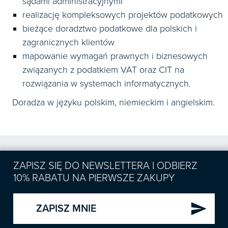
sądami administracyjnymi
realizację kompleksowych projektów podatkowych
bieżące doradztwo podatkowe dla polskich i
zagranicznych klientów
mapowanie wymagań prawnych i biznesowych
związanych z podatkiem VAT oraz CIT na
rozwiązania w systemach informatycznych.
Doradza w języku polskim, niemieckim i angielskim.
ZAPISZ SIĘ DO NEWSLETTERA I ODBIERZ
10% RABATU NA PIERWSZE ZAKUPY
send
ZAPISZ MNIE