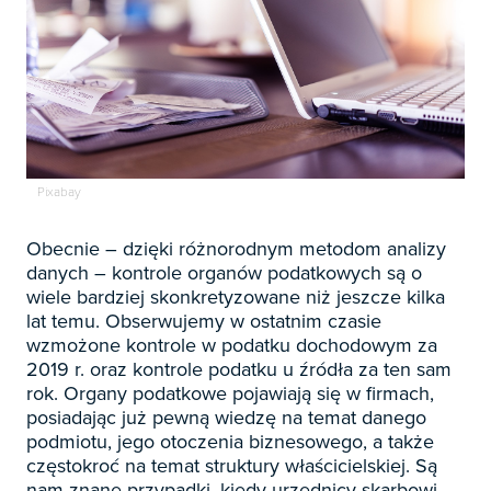

Zapowiedzi

Prenumerata 2026

Szkolenia
Pixabay
Księgowość

Sygnaliści
Kadry
Obecnie – dzięki różnorodnym metodom analizy

Prawo Pracy i ZUS
danych – kontrole organów podatkowych są o
Biznes / Zarządzanie
Czasopisma

wiele bardziej skonkretyzowane niż jeszcze kilka
Rachunkowość i finanse
lat temu. Obserwujemy w ostatnim czasie
E-wydania
Czasopisma

Rachunkowość budżetowa
wzmożone kontrole w podatku dochodowym za
Książki
2019 r. oraz kontrole podatku u źródła za ten sam
E-wydania
Czasopisma

Podatki
rok. Organy podatkowe pojawiają się w firmach,
E-booki
Książki
E-wydania
posiadając już pewną wiedzę na temat danego
Czasopisma

Webinaria
Biura rachunkowe
E-booki
podmiotu, jego otoczenia biznesowego, a także
Książki
E-wydania
częstokroć na temat struktury właścicielskiej. Są
Czasopisma

Webinaria
Samorząd i administracja
E-booki
nam znane przypadki, kiedy urzędnicy skarbowi