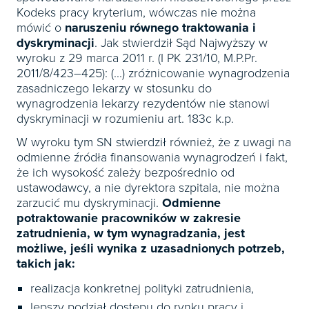
Kodeks pracy kryterium, wówczas nie można
mówić o
naruszeniu równego traktowania i
dyskryminacji
. Jak stwierdził Sąd Najwyższy w
wyroku z 29 marca 2011 r. (I PK 231/10, M.P.Pr.
2011/8/423–425): (...) zróżnicowanie wynagrodzenia
zasadniczego lekarzy w stosunku do
wynagrodzenia lekarzy rezydentów nie stanowi
dyskryminacji w rozumieniu art. 183c k.p.
W wyroku tym SN stwierdził również, że z uwagi na
odmienne źródła finansowania wynagrodzeń i fakt,
że ich wysokość zależy bezpośrednio od
ustawodawcy, a nie dyrektora szpitala, nie można
zarzucić mu dyskryminacji.
Odmienne
potraktowanie pracowników w zakresie
zatrudnienia, w tym wynagradzania, jest
możliwe, jeśli wynika z uzasadnionych potrzeb,
takich jak:
realizacja konkretnej polityki zatrudnienia,
lepszy podział dostępu do rynku pracy i