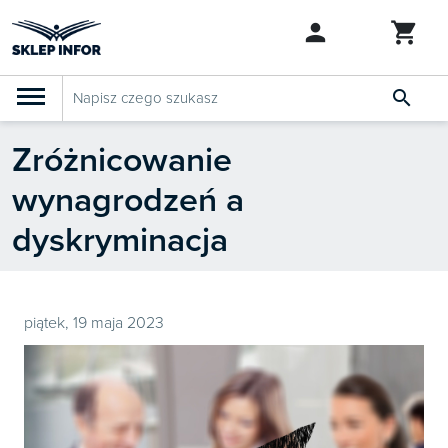

Zróżnicowanie
PRODUKTY
Klasyfikacja budżetowa 2027
wynagrodzeń a
Szkolenia

SZUKAJ PODOBNYCH PRODUKTÓW
dyskryminacja
Abonamenty
KSeF
Dziennik Gazeta Prawna
piątek, 19 maja 2023

Bestsellery

Nowości