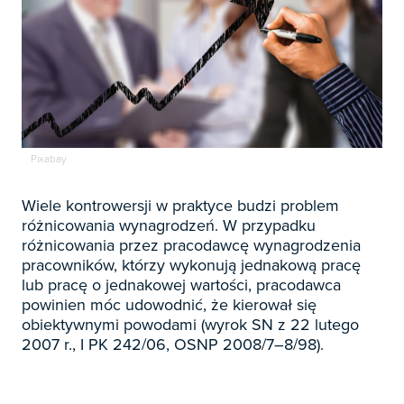

Zapowiedzi

Prenumerata 2026

Szkolenia
Pixabay
Księgowość

Sygnaliści
Kadry
Wiele kontrowersji w praktyce budzi problem

Prawo Pracy i ZUS
różnicowania wynagrodzeń. W przypadku
Biznes / Zarządzanie
Czasopisma

różnicowania przez pracodawcę wynagrodzenia
Rachunkowość i finanse
pracowników, którzy wykonują jednakową pracę
E-wydania
Czasopisma

Rachunkowość budżetowa
lub pracę o jednakowej wartości, pracodawca
Książki
powinien móc udowodnić, że kierował się
E-wydania
Czasopisma

Podatki
obiektywnymi powodami (wyrok SN z 22 lutego
E-booki
Książki
E-wydania
2007 r., I PK 242/06, OSNP 2008/7–8/98).
Czasopisma

Webinaria
Biura rachunkowe
E-booki
Książki
E-wydania
Czasopisma

Webinaria
Samorząd i administracja
E-booki