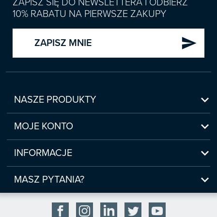
ZAPISZ SIĘ DO NEWSLETTERA I ODBIERZ
10% RABATU NA PIERWSZE ZAKUPY
send
ZAPISZ MNIE

NASZE PRODUKTY
Nowości

Zapowiedzi
MOJE KONTO
Bestsellery
Moje konto

Czasopisma
Moje produkty
INFORMACJE
Webinaria/Szkolenia
Historia zakupów
Regulamin sklepu internetowego
Prawo Pracy i ZUS

Moje zgody
(www.sklep.infor.pl)
MASZ PYTANIA?
Podatki
Płatność

bok@infor.pl
INFORLEX
Bezpieczeństwo

801 626 666
Baza wiedzy