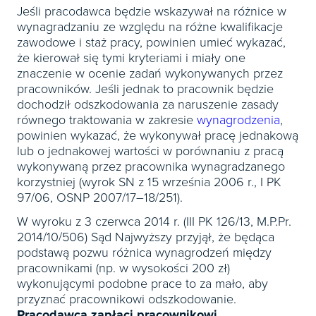
Książki
E-wydania
Jeśli pracodawca będzie wskazywał na różnice w
Czasopisma

Webinaria
INFORLEX
E-booki
wynagradzaniu ze względu na różne kwalifikacje
Książki
E-wydania
zawodowe i staż pracy, powinien umieć wykazać,

Webinaria
Oprogramowanie
E-booki
że kierował się tymi kryteriami i miały one
Książki

znaczenie w ocenie zadań wykonywanych przez
Webinaria
Zarządzanie i HRM
E-booki
pracowników. Jeśli jednak to pracownik będzie
Czasopisma

Webinaria
Prawo gospodarcze
dochodził odszkodowania za naruszenie zasady
równego traktowania w zakresie
wynagrodzenia
,
E-wydania
Czasopisma

Prawo dla każdego
powinien wykazać, że wykonywał pracę jednakową
Książki
E-wydania
lub o jednakowej wartości w porównaniu z pracą
Czasopisma
E-booki
wykonywaną przez pracownika wynagradzanego
Książki
E-wydania
korzystniej (wyrok SN z 15 września 2006 r., I PK
Webinaria
E-booki
97/06, OSNP 2007/17–18/251).
Książki
Webinaria
W wyroku z 3 czerwca 2014 r. (III PK 126/13, M.P.Pr.
E-booki
2014/10/506) Sąd Najwyższy przyjął, że będąca
Webinaria
podstawą pozwu różnica wynagrodzeń między
pracownikami (np. w wysokości 200 zł)
wykonującymi podobne prace to za mało, aby
przyznać pracownikowi odszkodowanie.
Pracodawca zapłaci pracownikowi