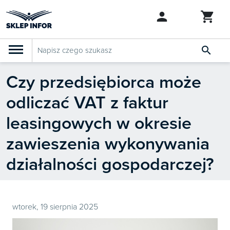

Czy przedsiębiorca może
PRODUKTY
Klasyfikacja budżetowa 2027
odliczać VAT z faktur
Szkolenia

SZUKAJ PODOBNYCH PRODUKTÓW
leasingowych w okresie
Abonamenty
zawieszenia wykonywania
KSeF
działalności gospodarczej?
Dziennik Gazeta Prawna

Bestsellery
wtorek, 19 sierpnia 2025

Nowości