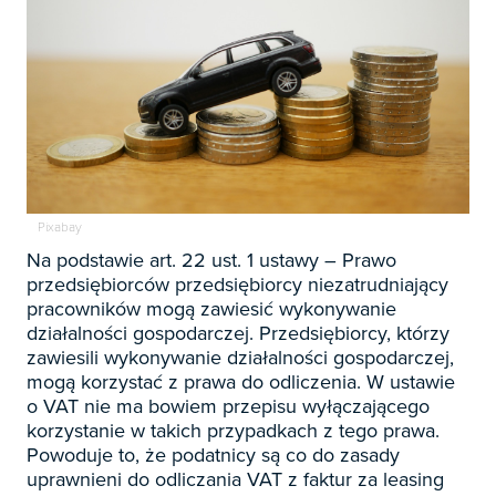

Zapowiedzi

Prenumerata 2026

Szkolenia
Księgowość

Sygnaliści
Pixabay
Kadry

Prawo Pracy i ZUS
Na podstawie art. 22 ust. 1 ustawy – Prawo
Biznes / Zarządzanie
przedsiębiorców przedsiębiorcy niezatrudniający
Czasopisma

Rachunkowość i finanse
pracowników mogą zawiesić wykonywanie
E-wydania
działalności gospodarczej. Przedsiębiorcy, którzy
Czasopisma

Rachunkowość budżetowa
zawiesili wykonywanie działalności gospodarczej,
Książki
E-wydania
mogą korzystać z prawa do odliczenia. W ustawie
Czasopisma

Podatki
E-booki
o VAT nie ma bowiem przepisu wyłączającego
Książki
E-wydania
Czasopisma
korzystanie w takich przypadkach z tego prawa.

Webinaria
Biura rachunkowe
E-booki
Książki
Powoduje to, że podatnicy są co do zasady
E-wydania
Czasopisma

uprawnieni do odliczania VAT z faktur za leasing
Webinaria
Samorząd i administracja
E-booki