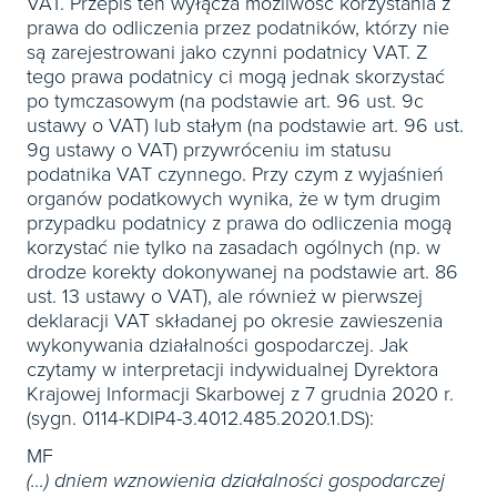
VAT. Przepis ten wyłącza możliwość korzystania z
prawa do odliczenia przez podatników, którzy nie
są zarejestrowani jako czynni podatnicy VAT. Z
tego prawa podatnicy ci mogą jednak skorzystać
po tymczasowym (na podstawie art. 96 ust. 9c
ustawy o VAT) lub stałym (na podstawie art. 96 ust.
9g ustawy o VAT) przywróceniu im statusu
podatnika VAT czynnego. Przy czym z wyjaśnień
organów podatkowych wynika, że w tym drugim
przypadku podatnicy z prawa do odliczenia mogą
korzystać nie tylko na zasadach ogólnych (np. w
drodze korekty dokonywanej na podstawie art. 86
ust. 13 ustawy o VAT), ale również w pierwszej
deklaracji VAT składanej po okresie zawieszenia
wykonywania działalności gospodarczej. Jak
czytamy w interpretacji indywidualnej Dyrektora
Krajowej Informacji Skarbowej z 7 grudnia 2020 r.
(sygn. 0114-KDIP4-3.4012.485.2020.1.DS):
MF
(…) dniem wznowienia działalności gospodarczej