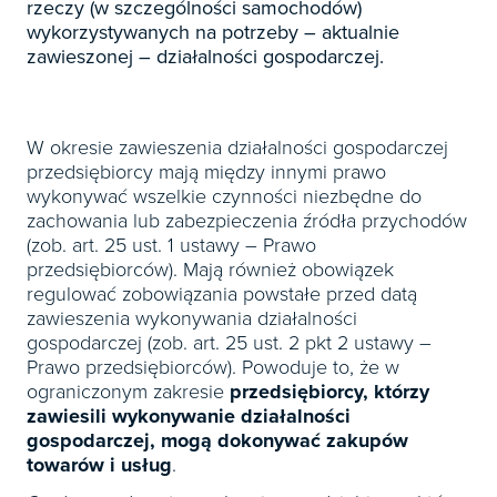
Książki
rzeczy (w szczególności samochodów)
E-wydania
Czasopisma

Webinaria
INFORLEX
wykorzystywanych na potrzeby – aktualnie
E-booki
Książki
E-wydania
zawieszonej – działalności gospodarczej.

Webinaria
Oprogramowanie
E-booki
Książki

Webinaria
Zarządzanie i HRM
E-booki
W okresie zawieszenia działalności gospodarczej
Czasopisma

Webinaria
Prawo gospodarcze
przedsiębiorcy mają między innymi prawo
E-wydania
wykonywać wszelkie czynności niezbędne do
Czasopisma

Prawo dla każdego
zachowania lub zabezpieczenia źródła przychodów
Książki
E-wydania
Czasopisma
(zob. art. 25 ust. 1 ustawy – Prawo
E-booki
Książki
przedsiębiorców). Mają również obowiązek
E-wydania
regulować zobowiązania powstałe przed datą
Webinaria
E-booki
Książki
zawieszenia wykonywania działalności
Webinaria
gospodarczej (zob. art. 25 ust. 2 pkt 2 ustawy –
E-booki
Prawo przedsiębiorców). Powoduje to, że w
Webinaria
ograniczonym zakresie
przedsiębiorcy, którzy
zawiesili wykonywanie działalności
gospodarczej, mogą dokonywać zakupów
towarów i usług
.