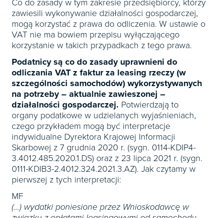
Co do zasady w tym zakresie przedsiębiorcy, którzy
zawiesili wykonywanie działalności gospodarczej,
mogą korzystać z prawa do odliczenia. W ustawie o
VAT nie ma bowiem przepisu wyłączającego
korzystanie w takich przypadkach z tego prawa.
Podatnicy są co do zasady uprawnieni do
odliczania VAT z faktur za leasing rzeczy (w
szczególności samochodów) wykorzystywanych
na potrzeby – aktualnie zawieszonej –
działalności gospodarczej.
Potwierdzają to
organy podatkowe w udzielanych wyjaśnieniach,
czego przykładem mogą być interpretacje
indywidualne Dyrektora Krajowej Informacji
Skarbowej z 7 grudnia 2020 r. (sygn. 0114-KDIP4-
3.4012.485.2020.1.DS) oraz z 23 lipca 2021 r. (sygn.
0111-KDIB3-2.4012.324.2021.3.AZ). Jak czytamy w
pierwszej z tych interpretacji:
MF
(…) wydatki poniesione przez Wnioskodawcę w
związku z opłatami leasingowymi od samochodu