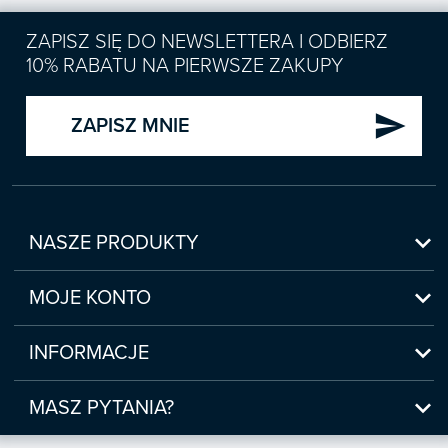
ZAPISZ SIĘ DO NEWSLETTERA I ODBIERZ
10% RABATU NA PIERWSZE ZAKUPY
send
ZAPISZ MNIE

NASZE PRODUKTY
Nowości

Zapowiedzi
MOJE KONTO
Bestsellery
Moje konto

Czasopisma
Moje produkty
INFORMACJE
Webinaria/Szkolenia
Historia zakupów
Regulamin sklepu internetowego
Prawo Pracy i ZUS

Moje zgody
(www.sklep.infor.pl)
MASZ PYTANIA?
Podatki
Płatność

bok@infor.pl