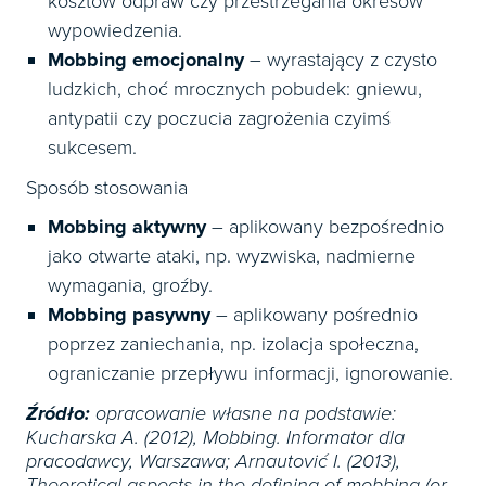
kosztów odpraw czy przestrzegania okresów
wypowiedzenia.
Mobbing emocjonalny
– wyrastający z czysto
ludzkich, choć mrocznych pobudek: gniewu,
antypatii czy poczucia zagrożenia czyimś
sukcesem.
Sposób stosowania
Mobbing aktywny
– aplikowany bezpośrednio
jako otwarte ataki, np. wyzwiska, nadmierne
wymagania, groźby.
Mobbing pasywny
– aplikowany pośrednio
poprzez zaniechania, np. izolacja społeczna,
ograniczanie przepływu informacji, ignorowanie.
Źródło:
opracowanie własne na podstawie:
Kucharska A. (2012), Mobbing. Informator dla
pracodawcy, Warszawa; Arnautović I. (2013),
Theoretical aspects in the defining of mobbing (or