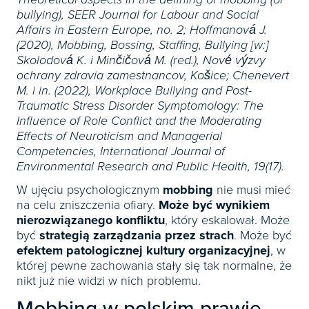
bullying), SEER Journal for Labour and Social
Affairs in Eastern Europe, no. 2; Hoffmanová J.
(2020), Mobbing, Bossing, Staffing, Bullying [w:]
Skolodová K. i Minčičová M. (red.), Nové výzvy
ochrany zdravia zamestnancov, Košice; Chenevert
M. i in. (2022), Workplace Bullying and Post-
Traumatic Stress Disorder Symptomology: The
Influence of Role Conflict and the Moderating
Effects of Neuroticism and Managerial
Competencies, International Journal of
Environmental Research and Public Health, 19(17).
W ujęciu psychologicznym
mobbing
nie musi mieć
na celu zniszczenia ofiary.
Może być wynikiem
nierozwiązanego konfliktu
, który eskalował. Może
być
strategią zarządzania przez strach
. Może być
efektem patologicznej kultury organizacyjnej
, w
której pewne zachowania stały się tak normalne, że
nikt już nie widzi w nich problemu.
Mobbing w polskim prawie –