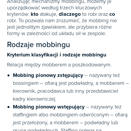
Analizując mechanizmy mobbingu, możemy je
uporządkować według trzech kluczowych
kryteriów:
kto
atakuje,
dlaczego
to robi oraz
co
robi. To pozwala nam zrozumieć, że mobbing nie
jest jednolitym zjawiskiem, ale przybiera różne
formy w zależności od układu sił w zespole.
Rodzaje mobbingu
Kryterium klasyfikacji i rodzaje mobbingu
Relacja między mobberem a poszkodowanym.
Mobbing pionowy zstępujący
– nazywany też
bossingiem – ofiarą jest podwładny, a mobberem –
kierownik, pracodawca lub inny przedstawiciel
kadry kierowniczej.
Mobbing pionowy wstępujący
– nazywany też
staffingiem albo mobbingiem odwróconym – ofiarą
jest przełożony, a mobberem – podwładny lub
grupa podwładnych. Staffing polega na