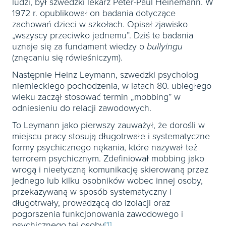
ludzi, był szwedzki lekarz Peter-Paul Heinemann. W
1972 r. opublikował on badania dotyczące
zachowań dzieci w szkołach. Opisał zjawisko
„wszyscy przeciwko jednemu”. Dziś te badania
uznaje się za fundament wiedzy o
bullyingu
(znęcaniu się rówieśniczym).
Następnie Heinz Leymann, szwedzki psycholog
niemieckiego pochodzenia, w latach 80. ubiegłego
wieku zaczął stosować termin „mobbing” w
odniesieniu do relacji zawodowych.
To Leymann jako pierwszy zauważył, że dorośli w
miejscu pracy stosują długotrwałe i systematyczne
formy psychicznego nękania, które nazywał też
terrorem psychicznym. Zdefiniował mobbing jako
wrogą i nieetyczną komunikację skierowaną przez
jednego lub kilku osobników wobec innej osoby,
przekazywaną w sposób systematyczny i
długotrwały, prowadzącą do izolacji oraz
pogorszenia funkcjonowania zawodowego i
psychicznego tej osoby
[1]
.