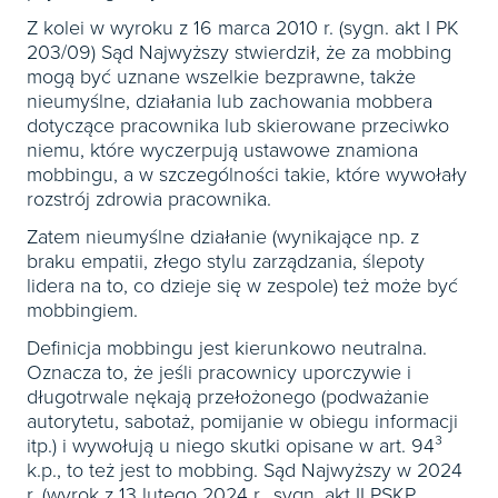
Z kolei w wyroku z 16 marca 2010 r. (sygn. akt I PK
203/09) Sąd Najwyższy stwierdził, że za mobbing
mogą być uznane wszelkie bezprawne, także
nieumyślne, działania lub zachowania mobbera
dotyczące pracownika lub skierowane przeciwko
niemu, które wyczerpują ustawowe znamiona
mobbingu, a w szczególności takie, które wywołały
rozstrój zdrowia pracownika.
Zatem nieumyślne działanie (wynikające np. z
braku empatii, złego stylu zarządzania, ślepoty
lidera na to, co dzieje się w zespole) też może być
mobbingiem.
Definicja mobbingu jest kierunkowo neutralna.
Oznacza to, że jeśli pracownicy uporczywie i
długotrwale nękają przełożonego (podważanie
autorytetu, sabotaż, pomijanie w obiegu informacji
itp.) i wywołują u niego skutki opisane w art. 94³
k.p., to też jest to mobbing. Sąd Najwyższy w 2024
r. (wyrok z 13 lutego 2024 r., sygn. akt II PSKP