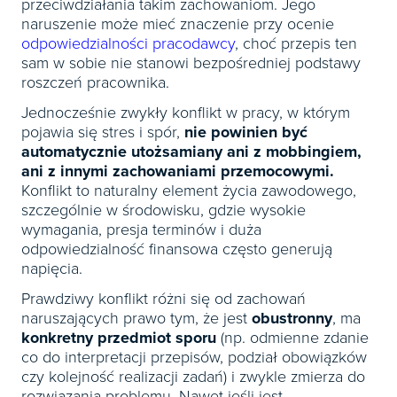
przeciwdziałania takim zachowaniom. Jego
naruszenie może mieć znaczenie przy ocenie
odpowiedzialności pracodawcy
, choć przepis ten
sam w sobie nie stanowi bezpośredniej podstawy
roszczeń pracownika.
Jednocześnie zwykły konflikt w pracy, w którym
pojawia się stres i spór,
nie powinien być
automatycznie utożsamiany ani z mobbingiem,
ani z innymi zachowaniami przemocowymi.
Konflikt to naturalny element życia zawodowego,
szczególnie w środowisku, gdzie wysokie
wymagania, presja terminów i duża
odpowiedzialność finansowa często generują
napięcia.
Prawdziwy konflikt różni się od zachowań
naruszających prawo tym, że jest
obustronny
, ma
konkretny przedmiot sporu
(np. odmienne zdanie
co do interpretacji przepisów, podział obowiązków
czy kolejność realizacji zadań) i zwykle zmierza do
rozwiązania problemu. Nawet jeśli jest