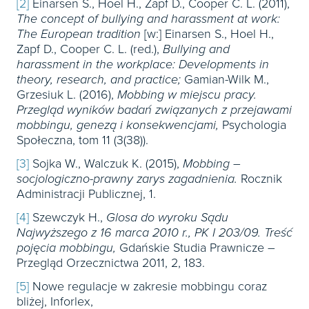
[2]
Einarsen S., Hoel H., Zapf D., Cooper C. L. (2011),
The concept of bullying and harassment at work:
The European tradition
[w:] Einarsen S., Hoel H.,
Zapf D., Cooper C. L. (red.),
Bullying and
harassment in the workplace: Developments in
theory, research, and practice;
Gamian-Wilk M.,
Grzesiuk L. (2016),
Mobbing w miejscu pracy.
Przegląd wyników badań związanych z przejawami
mobbingu, genezą i konsekwencjami,
Psychologia
Społeczna, tom 11 (3(38)).
[3]
Sojka W., Walczuk K. (2015),
Mobbing –
socjologiczno-prawny zarys zagadnienia.
Rocznik
Administracji Publicznej, 1.
[4]
Szewczyk H.,
Glosa do wyroku Sądu
Najwyższego z 16 marca 2010 r., PK I 203/09. Treść
pojęcia mobbingu,
Gdańskie Studia Prawnicze –
Przegląd Orzecznictwa 2011, 2, 183.
[5]
Nowe regulacje w zakresie mobbingu coraz
bliżej, Inforlex,