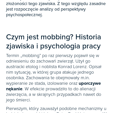
Książki
E-wydania
złożoności tego zjawiska. Z tego względu zasadne
Czasopisma

Webinaria
INFORLEX
E-booki
jest rozpoczęcie analizy od perspektywy
Książki
E-wydania
psychospołecznej.

Webinaria
Oprogramowanie
E-booki
Książki

Webinaria
Zarządzanie i HRM
E-booki
Czasopisma
Czym jest mobbing? Historia

Webinaria
Prawo gospodarcze
E-wydania
zjawiska i psychologia pracy
Czasopisma

Prawo dla każdego
Książki
E-wydania
Czasopisma
Termin „mobbing” po raz pierwszy pojawił się w
E-booki
odniesieniu do zachowań zwierząt. Użył go
Książki
E-wydania
austriacki etolog i noblista Konrad Lorenz. Opisał
Webinaria
E-booki
Książki
nim sytuację, w której grupa atakuje jednego
Webinaria
osobnika. Zachowania te obejmowały m.in.
E-booki
wypieranie ze stada, izolowanie oraz
uporczywe
Webinaria
nękanie
. W efekcie prowadziło to do alienacji
zwierzęcia, a w skrajnych przypadkach nawet do
jego śmierci.
Pierwszym, który zauważył podobne mechanizmy u