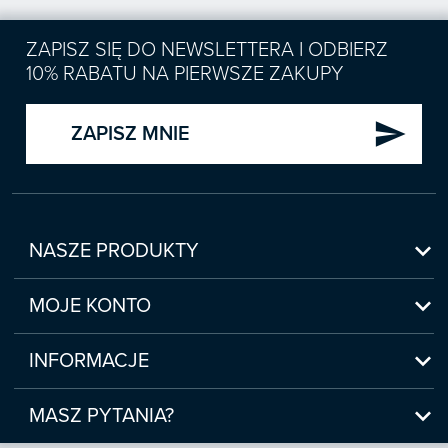
ZAPISZ SIĘ DO NEWSLETTERA I ODBIERZ
10% RABATU NA PIERWSZE ZAKUPY
send
ZAPISZ MNIE

NASZE PRODUKTY
Nowości

Zapowiedzi
MOJE KONTO
Bestsellery
Moje konto

Czasopisma
Moje produkty
INFORMACJE
Webinaria/Szkolenia
Historia zakupów
Regulamin sklepu internetowego
Prawo Pracy i ZUS

Moje zgody
(www.sklep.infor.pl)
MASZ PYTANIA?
Podatki
Płatność

bok@infor.pl