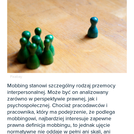

Zapowiedzi

Prenumerata 2026

Szkolenia
Księgowość

Sygnaliści
Kadry

Prawo Pracy i ZUS
Biznes / Zarządzanie
Pixabay
Czasopisma

Rachunkowość i finanse
Mobbing stanowi szczególny rodzaj przemocy
E-wydania
Czasopisma
interpersonalnej. Może być on analizowany

Rachunkowość budżetowa
zarówno w perspektywie prawnej, jak i
Książki
E-wydania
Czasopisma

psychospołecznej. Chociaż pracodawców i
Podatki
E-booki
Książki
pracownika, który ma podejrzenie, że podlega
E-wydania
Czasopisma

Webinaria
Biura rachunkowe
mobbingowi, najbardziej interesuje zapewne
E-booki
Książki
prawna definicja mobbingu, to jednak ujęcie
E-wydania
Czasopisma

Webinaria
Samorząd i administracja
normatywne nie oddaje w pełni ani skali, ani
E-booki