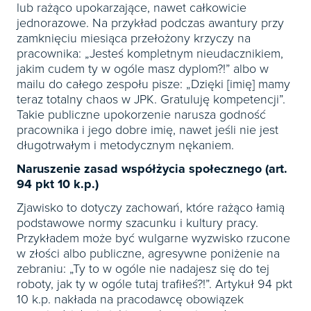
lub rażąco upokarzające, nawet całkowicie
jednorazowe. Na przykład podczas awantury przy
zamknięciu miesiąca przełożony krzyczy na
pracownika: „Jesteś kompletnym nieudacznikiem,
jakim cudem ty w ogóle masz dyplom?!” albo w
mailu do całego zespołu pisze: „Dzięki [imię] mamy
teraz totalny chaos w JPK. Gratuluję kompetencji”.
Takie publiczne upokorzenie narusza godność
pracownika i jego dobre imię, nawet jeśli nie jest
długotrwałym i metodycznym nękaniem.
Naruszenie zasad współżycia społecznego (art.
94 pkt 10 k.p.)
Zjawisko to dotyczy zachowań, które rażąco łamią
podstawowe normy szacunku i kultury pracy.
Przykładem może być wulgarne wyzwisko rzucone
w złości albo publiczne, agresywne poniżenie na
zebraniu: „Ty to w ogóle nie nadajesz się do tej
roboty, jak ty w ogóle tutaj trafiłeś?!”. Artykuł 94 pkt
10 k.p. nakłada na pracodawcę obowiązek