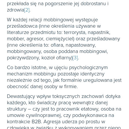
przekłada się na pogorszenie jej dobrostanu i
zdrowia
[2]
.
W każdej relacji mobbingowej występuje
prześladowca (inne określenia używane w
literaturze przedmiotu to: terrorysta, napastnik,
mobber, agresor, ciemiężyciel) oraz prześladowany
(inne określenia to: ofiara, napastowany,
mobbingowany, osoba poddana mobbingowi,
pokrzywdzony, kozioł ofiarny)
[3]
.
Co bardzo istotne, w ujęciu psychologicznym
mechanizm mobbingu pozostaje identyczny
niezależnie od tego, jak formalnie uregulowana jest
obecność danej osoby w firmie.
Dewastujący wpływ toksycznych zachowań dotyka
każdego, kto świadczy pracę wewnątrz danej
struktury – czy jest to pracownik etatowy, osoba na
umowie cywilnoprawnej, czy podwykonawca na
kontrakcie B2B. Agresja uderza po prostu w
człowieka w związku z wykonywaniem przez niego