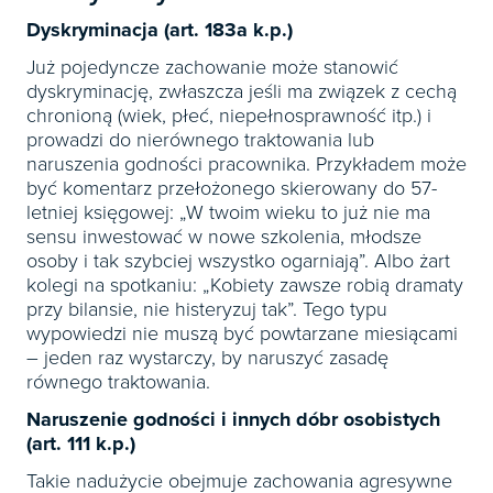
Dyskryminacja (art. 183a k.p.)
Już pojedyncze zachowanie może stanowić
dyskryminację, zwłaszcza jeśli ma związek z cechą
chronioną (wiek, płeć, niepełnosprawność itp.) i
prowadzi do nierównego traktowania lub
naruszenia godności pracownika. Przykładem może
być komentarz przełożonego skierowany do 57-
letniej księgowej: „W twoim wieku to już nie ma
sensu inwestować w nowe szkolenia, młodsze
osoby i tak szybciej wszystko ogarniają”. Albo żart
kolegi na spotkaniu: „Kobiety zawsze robią dramaty
przy bilansie, nie histeryzuj tak”. Tego typu
wypowiedzi nie muszą być powtarzane miesiącami
– jeden raz wystarczy, by naruszyć zasadę
równego traktowania.
Naruszenie godności i innych dóbr osobistych
(art. 111 k.p.)
Takie nadużycie obejmuje zachowania agresywne