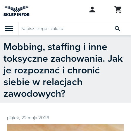

Mobbing, staffing i inne
PRODUKTY
Klasyfikacja budżetowa 2027
toksyczne zachowania. Jak
Szkolenia

SZUKAJ PODOBNYCH PRODUKTÓW
je rozpoznać i chronić
Abonamenty
siebie w relacjach
KSeF
zawodowych?
Dziennik Gazeta Prawna

Bestsellery
piątek, 22 maja 2026

Nowości