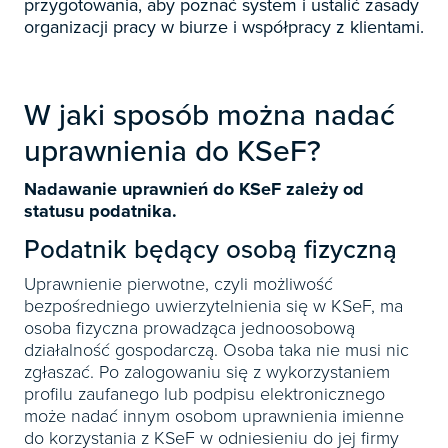
Książki
przygotowania, aby poznać system i ustalić zasady
E-wydania
Czasopisma

Webinaria
INFORLEX
organizacji pracy w biurze i współpracy z klientami.
E-booki
Książki
E-wydania

Webinaria
Oprogramowanie
E-booki
Książki

Webinaria
Zarządzanie i HRM
W jaki sposób można nadać
E-booki
Czasopisma

uprawnienia do KSeF?
Webinaria
Prawo gospodarcze
E-wydania
Czasopisma

Prawo dla każdego
Nadawanie uprawnień do KSeF zależy od
Książki
E-wydania
statusu podatnika.
Czasopisma
E-booki
Książki
Podatnik będący osobą fizyczną
E-wydania
Webinaria
E-booki
Książki
Uprawnienie pierwotne, czyli możliwość
Webinaria
bezpośredniego uwierzytelnienia się w KSeF, ma
E-booki
osoba fizyczna prowadząca jednoosobową
Webinaria
działalność gospodarczą. Osoba taka nie musi nic
zgłaszać. Po zalogowaniu się z wykorzystaniem
profilu zaufanego lub podpisu elektronicznego
może nadać innym osobom uprawnienia imienne
do korzystania z KSeF w odniesieniu do jej firmy