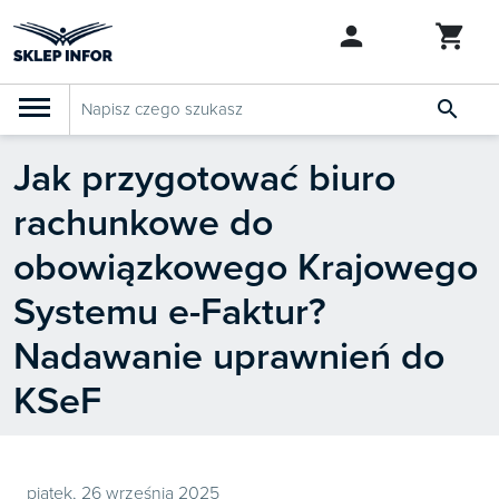

Jak przygotować biuro
PRODUKTY
Klasyfikacja budżetowa 2027
rachunkowe do
Szkolenia

SZUKAJ PODOBNYCH PRODUKTÓW
obowiązkowego Krajowego
Abonamenty
Systemu e-Faktur?
KSeF
Nadawanie uprawnień do
Dziennik Gazeta Prawna
KSeF

Bestsellery

Nowości
piątek, 26 września 2025