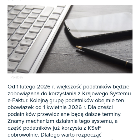

Zapowiedzi

Prenumerata 2026

Szkolenia
Księgowość

Sygnaliści
Kadry

Prawo Pracy i ZUS
Biznes / Zarządzanie
Pixabay
Czasopisma

Rachunkowość i finanse
Od 1 lutego 2026 r. większość podatników będzie
E-wydania
zobowiązana do korzystania z Krajowego Systemu
Czasopisma

Rachunkowość budżetowa
e-Faktur. Kolejną grupę podatników obejmie ten
Książki
E-wydania
obowiązek od 1 kwietnia 2026 r. Dla części
Czasopisma

Podatki
E-booki
podatników przewidziane będą dalsze terminy.
Książki
E-wydania
Czasopisma
Znamy mechanizm działania tego systemu, a

Webinaria
Biura rachunkowe
E-booki
część podatników już korzysta z KSeF
Książki
E-wydania
Czasopisma

dobrowolnie. Dlatego warto rozpocząć
Webinaria
Samorząd i administracja
E-booki