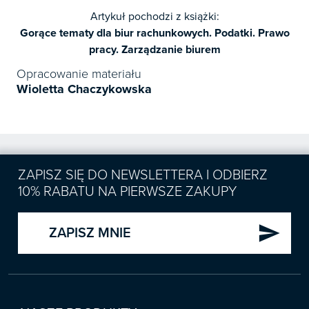
Artykuł pochodzi z książki:
Gorące tematy dla biur rachunkowych. Podatki. Prawo
pracy. Zarządzanie biurem
Opracowanie materiału
Wioletta Chaczykowska
ZAPISZ SIĘ DO NEWSLETTERA I ODBIERZ
10% RABATU NA PIERWSZE ZAKUPY
send
ZAPISZ MNIE