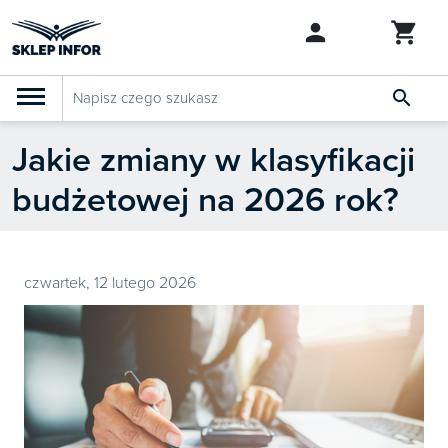

Jakie zmiany w klasyfikacji
PRODUKTY
Klasyfikacja budżetowa 2027
budżetowej na 2026 rok?
Szkolenia

SZUKAJ PODOBNYCH PRODUKTÓW
Abonamenty
KSeF
czwartek, 12 lutego 2026
Dziennik Gazeta Prawna

Bestsellery

Nowości