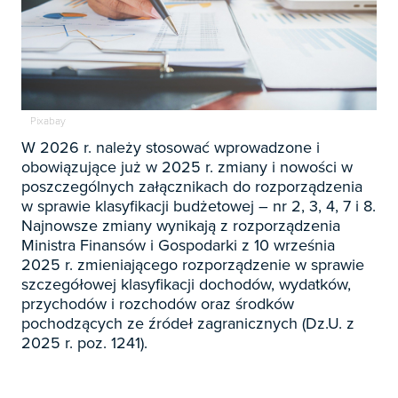

Zapowiedzi

Prenumerata 2026
Pixabay

Szkolenia
W 2026 r. należy stosować wprowadzone i
Księgowość
obowiązujące już w 2025 r. zmiany i nowości w

Sygnaliści
poszczególnych załącznikach do rozporządzenia
Kadry

w sprawie klasyfikacji budżetowej – nr 2, 3, 4, 7 i 8.
Prawo Pracy i ZUS
Biznes / Zarządzanie
Najnowsze zmiany wynikają z rozporządzenia
Czasopisma

Rachunkowość i finanse
Ministra Finansów i Gospodarki z 10 września
2025 r. zmieniającego rozporządzenie w sprawie
E-wydania
Czasopisma

Rachunkowość budżetowa
szczegółowej klasyfikacji dochodów, wydatków,
Książki
E-wydania
przychodów i rozchodów oraz środków
Czasopisma

Podatki
E-booki
pochodzących ze źródeł zagranicznych (Dz.U. z
Książki
E-wydania
2025 r. poz. 1241).
Czasopisma

Webinaria
Biura rachunkowe
E-booki
Książki
E-wydania
Czasopisma

Webinaria
Samorząd i administracja
E-booki