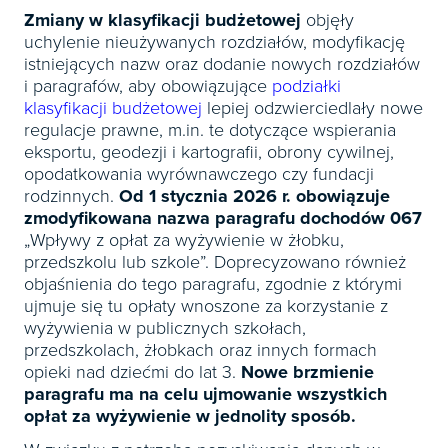
Książki
E-wydania
Czasopisma
Zmiany w klasyfikacji budżetowej
objęły

Webinaria
INFORLEX
E-booki
uchylenie nieużywanych rozdziałów, modyfikację
Książki
E-wydania

istniejących nazw oraz dodanie nowych rozdziałów
Webinaria
Oprogramowanie
E-booki
Książki
i paragrafów, aby obowiązujące
podziałki

Webinaria
Zarządzanie i HRM
klasyfikacji budżetowej
lepiej odzwierciedlały nowe
E-booki
regulacje prawne, m.in. te dotyczące wspierania
Czasopisma

Webinaria
Prawo gospodarcze
eksportu, geodezji i kartografii, obrony cywilnej,
E-wydania
opodatkowania wyrównawczego czy fundacji
Czasopisma

Prawo dla każdego
rodzinnych.
Od 1 stycznia 2026 r. obowiązuje
Książki
E-wydania
zmodyfikowana nazwa paragrafu dochodów 067
Czasopisma
E-booki
„Wpływy z opłat za wyżywienie w żłobku,
Książki
E-wydania
przedszkolu lub szkole”. Doprecyzowano również
Webinaria
E-booki
Książki
objaśnienia do tego paragrafu, zgodnie z którymi
ujmuje się tu opłaty wnoszone za korzystanie z
Webinaria
E-booki
wyżywienia w publicznych szkołach,
Webinaria
przedszkolach, żłobkach oraz innych formach
opieki nad dziećmi do lat 3.
Nowe brzmienie
paragrafu ma na celu ujmowanie wszystkich
opłat za wyżywienie w jednolity sposób.