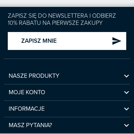
ZAPISZ SIĘ DO NEWSLETTERA I ODBIERZ
10% RABATU NA PIERWSZE ZAKUPY
send
ZAPISZ MNIE

NASZE PRODUKTY
Nowości

Zapowiedzi
MOJE KONTO
Bestsellery
Moje konto

Czasopisma
Moje produkty
INFORMACJE
Webinaria/Szkolenia
Historia zakupów
Regulamin sklepu internetowego
Prawo Pracy i ZUS

Moje zgody
(www.sklep.infor.pl)
MASZ PYTANIA?
Podatki
Płatność

bok@infor.pl