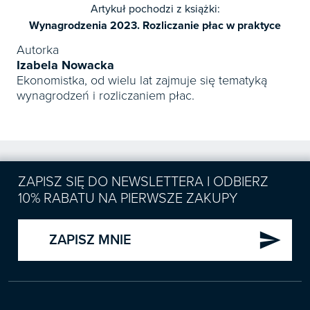
Artykuł pochodzi z książki:
Wynagrodzenia 2023. Rozliczanie płac w praktyce
Autorka
Izabela Nowacka
Ekonomistka, od wielu lat zajmuje się tematyką
wynagrodzeń i rozliczaniem płac.
ZAPISZ SIĘ DO NEWSLETTERA I ODBIERZ
10% RABATU NA PIERWSZE ZAKUPY
send
ZAPISZ MNIE