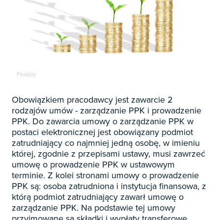

Zapowiedzi

Prenumerata 2026

Szkolenia
Pixabay
Księgowość

Sygnaliści
Obowiązkiem pracodawcy jest zawarcie 2
Kadry
rodzajów umów - zarządzanie PPK i prowadzenie

Prawo Pracy i ZUS
PPK. Do zawarcia umowy o zarządzanie PPK w
Biznes / Zarządzanie
Czasopisma
postaci elektronicznej jest obowiązany podmiot

Rachunkowość i finanse
zatrudniający co najmniej jedną osobę, w imieniu
E-wydania
Czasopisma

której, zgodnie z przepisami ustawy, musi zawrzeć
Rachunkowość budżetowa
Książki
umowę o prowadzenie PPK w ustawowym
E-wydania
Czasopisma

Podatki
terminie. Z kolei stronami umowy o prowadzenie
E-booki
Książki
E-wydania
PPK są: osoba zatrudniona i instytucja finansowa, z
Czasopisma

Webinaria
Biura rachunkowe
którą podmiot zatrudniający zawarł umowę o
E-booki
Książki
E-wydania
zarządzanie PPK. Na podstawie tej umowy
Czasopisma

Webinaria
Samorząd i administracja
E-booki
przyjmowane są składki i wypłaty transferowe,