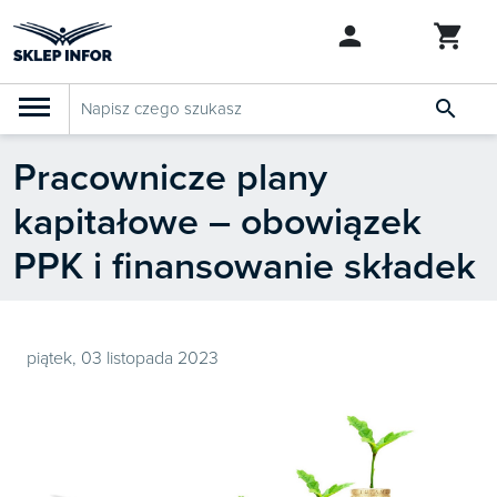

Pracownicze plany
PRODUKTY
Klasyfikacja budżetowa 2027
kapitałowe – obowiązek
Szkolenia

SZUKAJ PODOBNYCH PRODUKTÓW
PPK i finansowanie składek
Abonamenty
KSeF
Dziennik Gazeta Prawna
piątek, 03 listopada 2023

Bestsellery

Nowości