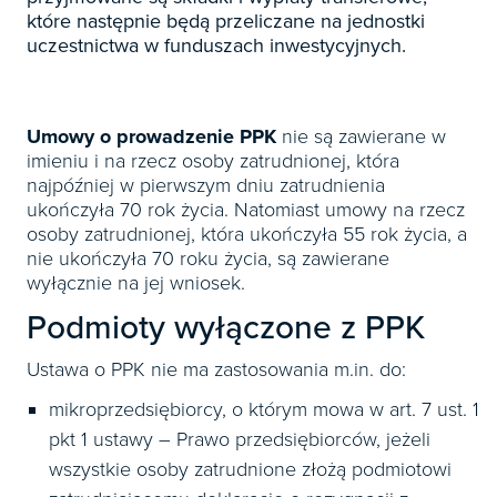
Książki
E-wydania
Czasopisma
które następnie będą przeliczane na jednostki

Webinaria
INFORLEX
E-booki
uczestnictwa w funduszach inwestycyjnych.
Książki
E-wydania

Webinaria
Oprogramowanie
E-booki
Książki

Webinaria
Zarządzanie i HRM
E-booki
Umowy o prowadzenie PPK
nie są zawierane w
Czasopisma

imieniu i na rzecz osoby zatrudnionej, która
Webinaria
Prawo gospodarcze
najpóźniej w pierwszym dniu zatrudnienia
E-wydania
Czasopisma

Prawo dla każdego
ukończyła 70 rok życia. Natomiast umowy na rzecz
Książki
E-wydania
osoby zatrudnionej, która ukończyła 55 rok życia, a
Czasopisma
nie ukończyła 70 roku życia, są zawierane
E-booki
Książki
E-wydania
wyłącznie na jej wniosek.
Webinaria
E-booki
Książki
Podmioty wyłączone z PPK
Webinaria
E-booki
Ustawa o PPK nie ma zastosowania m.in. do:
Webinaria
mikroprzedsiębiorcy, o którym mowa w art. 7 ust. 1
pkt 1 ustawy – Prawo przedsiębiorców, jeżeli
wszystkie osoby zatrudnione złożą podmiotowi