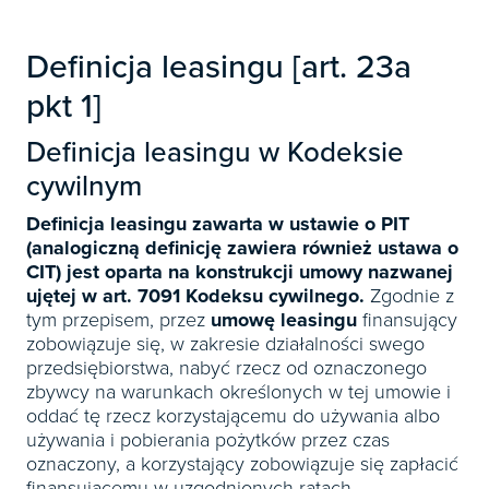
Książki
E-wydania
Czasopisma

Webinaria
INFORLEX
E-booki
Książki
E-wydania
Definicja leasingu [art. 23a

Webinaria
Oprogramowanie
E-booki
Książki
pkt 1]

Webinaria
Zarządzanie i HRM
E-booki
Definicja leasingu w Kodeksie
Czasopisma

Webinaria
Prawo gospodarcze
cywilnym
E-wydania
Czasopisma

Prawo dla każdego
Książki
Definicja leasingu zawarta w ustawie o PIT
E-wydania
Czasopisma
(analogiczną definicję zawiera również ustawa o
E-booki
Książki
CIT) jest oparta na konstrukcji umowy nazwanej
E-wydania
Webinaria
ujętej w art. 7091 Kodeksu cywilnego.
Zgodnie z
E-booki
Książki
tym przepisem, przez
umowę leasingu
finansujący
Webinaria
E-booki
zobowiązuje się, w zakresie działalności swego
przedsiębiorstwa, nabyć rzecz od oznaczonego
Webinaria
zbywcy na warunkach określonych w tej umowie i
oddać tę rzecz korzystającemu do używania albo
używania i pobierania pożytków przez czas
oznaczony, a korzystający zobowiązuje się zapłacić
finansującemu w uzgodnionych ratach