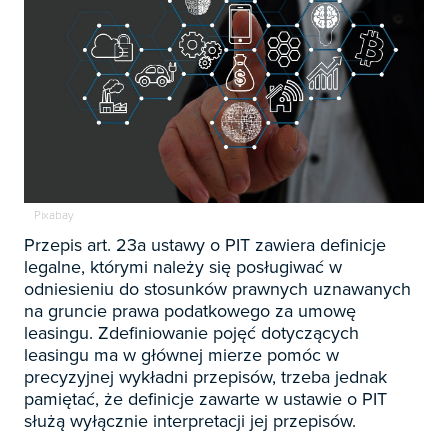

Zapowiedzi

Prenumerata 2026

Szkolenia
Księgowość

Sygnaliści
Kadry
Pixabay

Prawo Pracy i ZUS
Przepis art. 23a ustawy o PIT zawiera definicje
Biznes / Zarządzanie
Czasopisma
legalne, którymi należy się posługiwać w

Rachunkowość i finanse
odniesieniu do stosunków prawnych uznawanych
E-wydania
Czasopisma

na gruncie prawa podatkowego za umowę
Rachunkowość budżetowa
Książki
leasingu. Zdefiniowanie pojęć dotyczących
E-wydania
Czasopisma

Podatki
leasingu ma w głównej mierze pomóc w
E-booki
Książki
precyzyjnej wykładni przepisów, trzeba jednak
E-wydania
Czasopisma

Webinaria
Biura rachunkowe
pamiętać, że definicje zawarte w ustawie o PIT
E-booki
Książki
E-wydania
służą wyłącznie interpretacji jej przepisów.
Czasopisma

Webinaria
Samorząd i administracja
E-booki