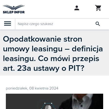

Opodatkowanie stron
PRODUKTY
Klasyfikacja budżetowa 2027
umowy leasingu – definicja
Szkolenia

SZUKAJ PODOBNYCH PRODUKTÓW
leasingu. Co mówi przepis
Abonamenty
art. 23a ustawy o PIT?
KSeF
Dziennik Gazeta Prawna
poniedziałek, 08 kwietnia 2024

Bestsellery

Nowości